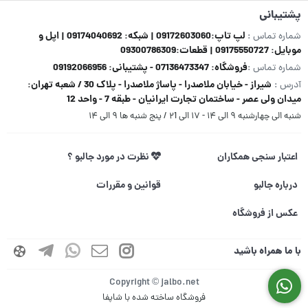
پشتیبانی
لپ تاپ:09172603060 | شبکه: 09174040692 | اپل و
شماره تماس :
موبایل: 09175550727 | قطعات:09300786309
فروشگاه: 07136473347 - پشتیبانی: 09192066956
شماره تماس :
شیراز - خیابان ملاصدرا - پاساژ ملاصدرا - پلاک 30 / شعبه تهران:
آدرس :
میدان ولی عصر - ساختمان تجارت ایرانیان - طبقه 7 - واحد 12
شنبه الی چهارشنبه ۹ الی ۱۴ - ۱۷ الی ۲1 / پنج شنبه ها ۹ الی ۱۴
اعتبار سنجی همکاران
نظرت در مورد جالبو ؟
درباره جالبو
قوانین و مقررات
عکس از فروشگاه
با ما همراه باشید
Copyright © jalbo.net
فروشگاه ساخته شده با شاپفا