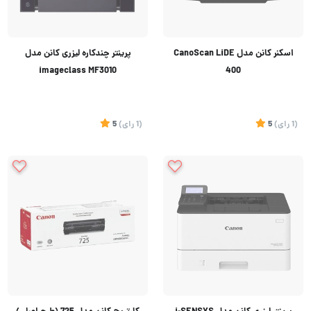
اسکنر کانن مدل CanoScan LiDE
پرینتر چندکاره لیزری کانن مدل
imageclass MF3010
400
(1
رای
)
5
(1
رای
)
5