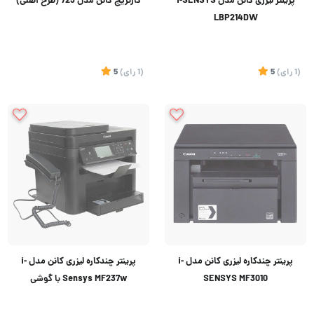
پرینتر لیزری کانن مدل i-SENSYS
کارتریج کانن مدل 725 (طرح اصلی)
LBP214DW
(1
رای
)
5
(1
رای
)
5
پرینتر چندکاره لیزری کانن مدل i-
پرینتر چندکاره لیزری کانن مدل i-
SENSYS MF3010
Sensys MF237w با گوشی
اورجینال