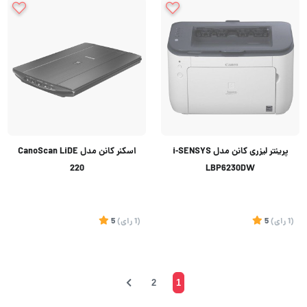
پرینتر لیزری کانن مدل i-SENSYS
اسکنر کانن مدل CanoScan LiDE
220
LBP6230DW
(1
رای
)
5
(1
رای
)
5
2
1