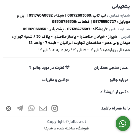
پشتیبانی
لپ تاپ:09172603060 | شبکه: 09174040692 | اپل و
شماره تماس :
موبایل: 09175550727 | قطعات:09300786309
فروشگاه: 07136473347 - پشتیبانی: 09192066956
شماره تماس :
شیراز - خیابان ملاصدرا - پاساژ ملاصدرا - پلاک 30 / شعبه تهران:
آدرس :
میدان ولی عصر - ساختمان تجارت ایرانیان - طبقه 7 - واحد 12
شنبه الی چهارشنبه ۹ الی ۱۴ - ۱۷ الی ۲1 / پنج شنبه ها ۹ الی ۱۴
اعتبار سنجی همکاران
نظرت در مورد جالبو ؟
درباره جالبو
قوانین و مقررات
عکس از فروشگاه
با ما همراه باشید
Copyright © jalbo.net
فروشگاه ساخته شده با شاپفا