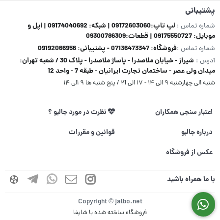
پشتیبانی
لپ تاپ:09172603060 | شبکه: 09174040692 | اپل و
شماره تماس :
موبایل: 09175550727 | قطعات:09300786309
فروشگاه: 07136473347 - پشتیبانی: 09192066956
شماره تماس :
شیراز - خیابان ملاصدرا - پاساژ ملاصدرا - پلاک 30 / شعبه تهران:
آدرس :
میدان ولی عصر - ساختمان تجارت ایرانیان - طبقه 7 - واحد 12
شنبه الی چهارشنبه ۹ الی ۱۴ - ۱۷ الی ۲1 / پنج شنبه ها ۹ الی ۱۴
اعتبار سنجی همکاران
نظرت در مورد جالبو ؟
درباره جالبو
قوانین و مقررات
عکس از فروشگاه
با ما همراه باشید
Copyright © jalbo.net
فروشگاه ساخته شده با شاپفا