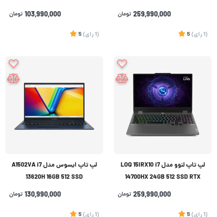
intel
5050
259,990,000
تومان
103,990,000
تومان
(1
رای
)
5
(1
رای
)
5
لپ تاپ لنوو مدل LOQ 15IRX10 i7
لپ تاپ ایسوس مدل ‌A1502VA i7
13620H 16GB 512 SSD
14700HX 24GB 512 SSD RTX
5050
259,990,000
تومان
130,990,000
تومان
(1
رای
)
5
(1
رای
)
5