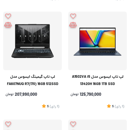
لپ تاپ ایسوس مدل ‌A1502VA i5
لپ تاپ گیمینگ ایسوس مدل
FA607NUQ R7(170) 16GB 512SSD
13420H 16GB 1TB SSD
6GB(RTX4050)
125,790,000
تومان
207,990,000
تومان
(1
رای
)
5
(1
رای
)
5