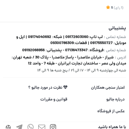
(1
رای
)
5
پشتیبانی
لپ تاپ:09172603060 | شبکه: 09174040692 | اپل و
شماره تماس :
موبایل: 09175550727 | قطعات:09300786309
فروشگاه: 07136473347 - پشتیبانی: 09192066956
شماره تماس :
شیراز - خیابان ملاصدرا - پاساژ ملاصدرا - پلاک 30 / شعبه تهران:
آدرس :
میدان ولی عصر - ساختمان تجارت ایرانیان - طبقه 7 - واحد 12
شنبه الی چهارشنبه ۹ الی ۱۴ - ۱۷ الی ۲1 / پنج شنبه ها ۹ الی ۱۴
اعتبار سنجی همکاران
نظرت در مورد جالبو ؟
درباره جالبو
قوانین و مقررات
عکس از فروشگاه
با ما همراه باشید