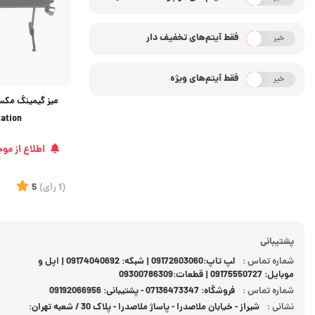
فقط آیتم‌های تخفیف دار
خیر
بله
فقط آیتم‌های ویژه
خیر
بله
ation
اطلاع از مو
(1
رای
)
5
پشتیبانی
شماره تماس :
لپ تاپ:09172603060 | شبکه: 09174040692 | اپل و
موبایل: 09175550727 | قطعات:09300786309
شماره تماس :
فروشگاه: 07136473347 - پشتیبانی: 09192066956
نشانی :
شیراز - خیابان ملاصدرا - پاساژ ملاصدرا - پلاک 30 / شعبه تهران: