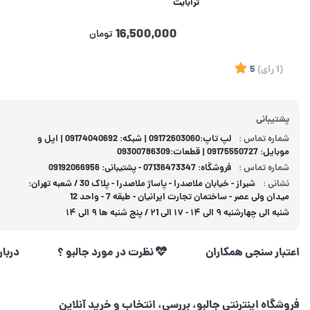
ترابایت
16,500,000
تومان
(1
رای
)
5
پشتیبانی
شماره تماس :
لپ تاپ:09172603060 | شبکه: 09174040692 | اپل و
موبایل: 09175550727 | قطعات:09300786309
شماره تماس :
فروشگاه: 07136473347 - پشتیبانی: 09192066956
نشانی :
شیراز - خیابان ملاصدرا - پاساژ ملاصدرا - پلاک 30 / شعبه تهران:
میدان ولی عصر - ساختمان تجارت ایرانیان - طبقه 7 - واحد 12
شنبه الی چهارشنبه ۹ الی ۱۴ - ۱۷ الی ۲1 / پنج شنبه ها ۹ الی ۱۴
اعتبار سنجی همکاران
نظرت در مورد جالبو ؟
دربار
فروشگاه اینترنتی جالبو، بررسی، انتخاب و خرید آنلاین