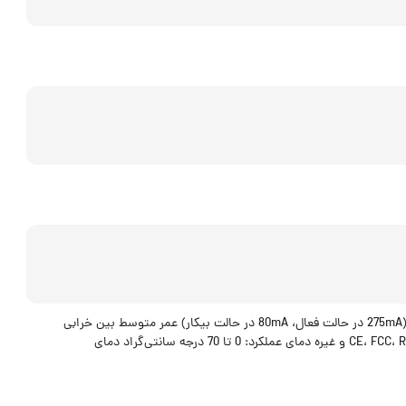
پشتیبانی از فناوری S.M.A.R.T برای مانیتورینگ سلامت درایو تکنولوژی تصحیح خطا (ECC) تا 72 بیت در هر کیلوبایت مصرف برق پایین (275mA در حالت فعال، 80mA در حالت بیکار) عمر متوسط بین خرابی
(MTBF) حدود 1,500,000 ساعت سازگاری با نرم‌افزار Apacer SSD Utility برای بررسی وضعیت و سلامت درایو دارای گواهی‌نامه‌های CE، FCC، RoHS و غیره دمای عملکرد: 0 تا 70 درجه سانتی‌گراد دمای