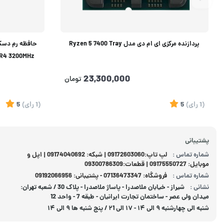
پردازنده مرکزی ای ام دی مدل Ryzen 5 7400 Tray
M CL16 DDR4 3200MHz
23,300,000
تومان
(1
رای
)
5
(1
رای
)
5
پشتیبانی
شماره تماس :
لپ تاپ:09172603060 | شبکه: 09174040692 | اپل و
موبایل: 09175550727 | قطعات:09300786309
شماره تماس :
فروشگاه: 07136473347 - پشتیبانی: 09192066956
نشانی :
شیراز - خیابان ملاصدرا - پاساژ ملاصدرا - پلاک 30 / شعبه تهران:
میدان ولی عصر - ساختمان تجارت ایرانیان - طبقه 7 - واحد 12
شنبه الی چهارشنبه ۹ الی ۱۴ - ۱۷ الی ۲1 / پنج شنبه ها ۹ الی ۱۴