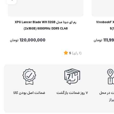
VivobookF X1404VA 
رم ای دیتا مدل XPG Lancer Blade WH 32GB
(2x16GB) 6000MHz DDR5 CL48
5(
120,000,000
111,9
تومان
تومان
(1
رای
)
5
ت در محل
۷ روز ضمانت بازگشت
ضمانت اصل بودن کالا
راز