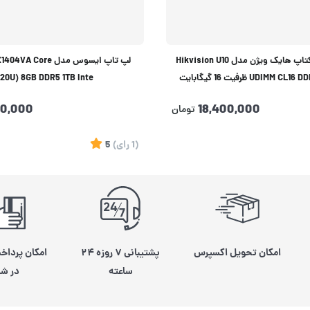
حافظه رم دسکتاپ هایک ویژن مدل Hikvision U10
لپ تاپ ایسوس مدل Core
UDIM ظرفیت 16 گیگابایت
120U) 8GB DDR5 1TB Inte
90,000
18,400,000
تومان
(1
رای
)
5
امکان تحویل اکسپرس
پشتیبانی ۷ روزه ۲۴
امکان پرداخ
ساعته
در شی