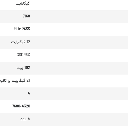
گیگابایت
7168
2655 MHz
12 گیگابایت
GDDR6X
192 بیت
21 گیگابیت بر ثانیه
4
7‎680×4320
4 عدد