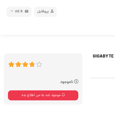
پروفایل
0
کالا
GIGABYTE AORUS
ناموجود
موجود شد به من اطلاع بده