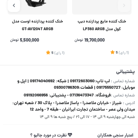
خنک کننده مایع پردازنده دیپ
خنک کننده پردازنده اوست مدل
کول مدل LP360 ARGB
GT-AV1204T ARGB
19,700,000
تومان
5,500,000
تومان
(1
رای
)
5
(1
رای
)
5
1
پشتیبانی
لپ تاپ:09172603060 | شبکه: 09174040692 | اپل و
شماره تماس :
موبایل: 09175550727 | قطعات:09300786309
فروشگاه: 07136473347 - پشتیبانی: 09192066956
شماره تماس :
شیراز - خیابان ملاصدرا - پاساژ ملاصدرا - پلاک 30 / شعبه تهران:
آدرس :
میدان ولی عصر - ساختمان تجارت ایرانیان - طبقه 7 - واحد 12
شنبه الی چهارشنبه ۹ الی ۱۴ - ۱۷ الی ۲1 / پنج شنبه ها ۹ الی ۱۴
اعتبار سنجی همکاران
نظرت در مورد جالبو ؟