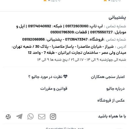
(1
رای
)
5
(1
رای
)
5
2
پشتیبانی
لپ تاپ:09172603060 | شبکه: 09174040692 | اپل و
شماره تماس :
موبایل: 09175550727 | قطعات:09300786309
فروشگاه: 07136473347 - پشتیبانی: 09192066956
شماره تماس :
شیراز - خیابان ملاصدرا - پاساژ ملاصدرا - پلاک 30 / شعبه تهران:
آدرس :
میدان ولی عصر - ساختمان تجارت ایرانیان - طبقه 7 - واحد 12
شنبه الی چهارشنبه ۹ الی ۱۴ - ۱۷ الی ۲1 / پنج شنبه ها ۹ الی ۱۴
اعتبار سنجی همکاران
نظرت در مورد جالبو ؟
درباره جالبو
قوانین و مقررات
عکس از فروشگاه
با ما همراه باشید