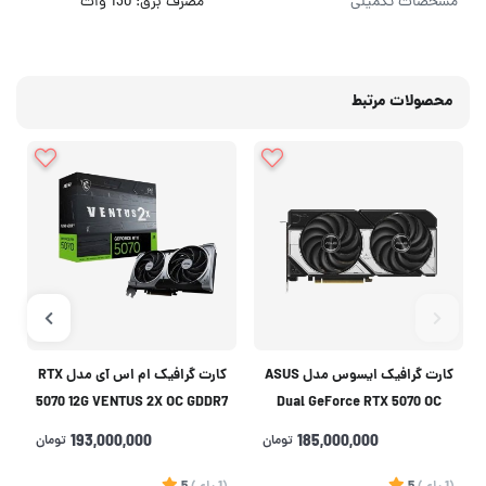
مشخصات تکمیلی
مصرف برق: 130 وات
محصولات مرتبط
کارت گرافیک ایسوس مدل ASUS
کارت گرافیک ام اس آی مدل RTX
5070 12G VENTUS 2X OC GDDR7
Dual GeForce RTX 5070 OC
Edition 12GB GDDR7
185,000,000
تومان
193,000,000
تومان