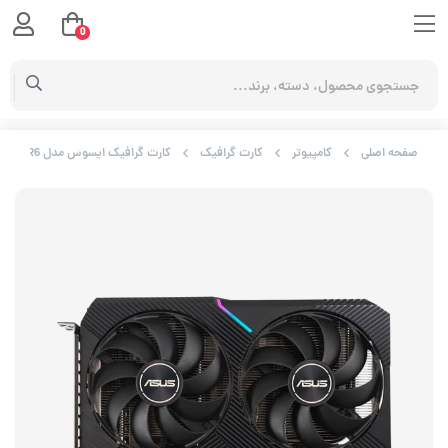
0
صفحه اصلی
کامپیوتر
کارت گرافیک
کارت گرافیک ایسوس مدل Dual GeForce RTX 3060 OC Edition 12GB GDDR6