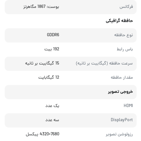
فرکانس
بوست: 1867 مگاهرتز
حافظه گرافیکی
نوع حافظه
GDDR6
باس رابط
192 بیت
سرعت حافظه (گیگابیت بر ثانیه)
15 گیگابیت بر ثانیه
مقدار حافظه
12 گیگابایت
خروجی تصویر
HDMI
یک عدد
DisplayPort
سه عدد
رزولوشن تصویر
7680×4320 پیکسل