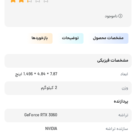
ناموجود
مشخصات محصول
توضیحات
بازخوردها
مشخصات فیزیکی
ابعاد
7.87 * 4.84 * 1.496 اینچ
وزن
2 کیلوگرم
پردازنده
تراشه
GeForce RTX 3060
سازنده تراشه
NVIDIA