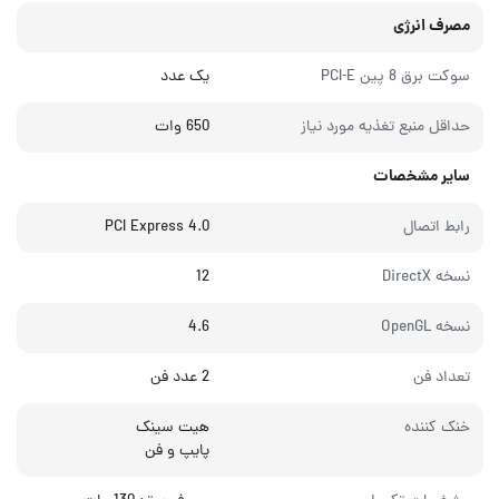
مصرف انرژی
سوکت برق 8 پین PCI-E
یک عدد
حداقل منبع تغذیه مورد نیاز
650 وات
سایر مشخصات
رابط اتصال
PCI Express 4.0
نسخه DirectX
12
نسخه OpenGL
4.6
تعداد فن
2 عدد فن
خنک‌ کننده
هیت سینک
پایپ و فن