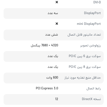
DVI-D
DisplayPort
سه عدد
mini DisplayPort
تعداد مانیتور قابل اتصال
شش عدد
رزولوشن تصویر
4320 × 7680 پیکسل
سوکت برق 6 پین PCI-E
یک عدد
سوکت برق 8 پین PCI-E
یک عدد
حداقل منبع تغذیه مورد نیاز
600 وات
رابط اتصال
PCI Express 3.0
نسخه DirectX
12