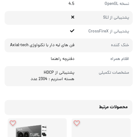
نسخه OpenGL
4.5
پشتیبانی از SLI
پشتیبانی از CrossFireX
خنک‌ کننده
فن های لبه دار با تکنواوژی Axial-tech
اقلام همراه
دفترچه راهنما
مشخصات تکمیلی
پشتیبانی از HDCP
هسته استریم : 2304 عدد
محصولات مرتبط