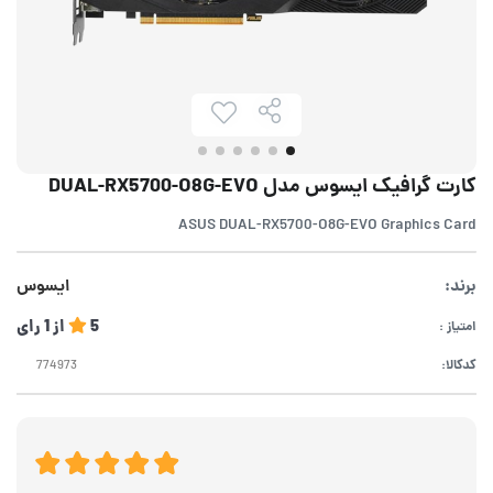
کارت گرافیک ایسوس مدل DUAL-RX5700-O8G-EVO
ASUS DUAL-RX5700-O8G-EVO Graphics Card
برند:
ایسوس
5
از
1
رای
امتیاز :
کدکالا: