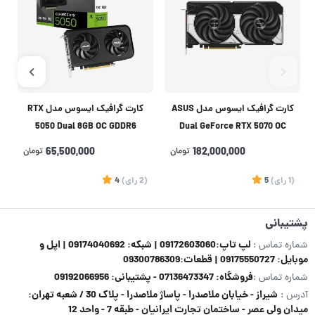
کارت گرافیک ایسوس مدل ASUS
کارت گرافیک ایسوس مدل RTX
5050 Dual 8GB OC GDDR6
Dual GeForce RTX 5070 OC
Edition 12GB GDDR7
(فروش فقط با سیستم کامل)
182,000,000
تومان
65,500,000
تومان
(1
رای
)
5
(2
رای
)
4
6
پشتیبانی
لپ تاپ:09172603060 | شبکه: 09174040692 | اپل و
شماره تماس :
موبایل: 09175550727 | قطعات:09300786309
فروشگاه: 07136473347 - پشتیبانی: 09192066956
شماره تماس :
شیراز - خیابان ملاصدرا - پاساژ ملاصدرا - پلاک 30 / شعبه تهران:
آدرس :
میدان ولی عصر - ساختمان تجارت ایرانیان - طبقه 7 - واحد 12