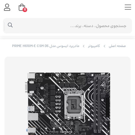
0
صفحه اصلی
کامپیوتر
مادربرد ایسوس مدل PRIME H610M-E CSM D5