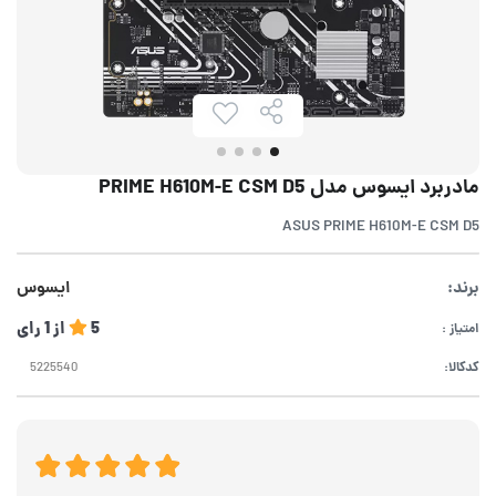
مادربرد ایسوس مدل PRIME H610M-E CSM D5
ASUS PRIME H610M-E CSM D5
برند:
ایسوس
5
از
1
رای
امتیاز :
کدکالا: