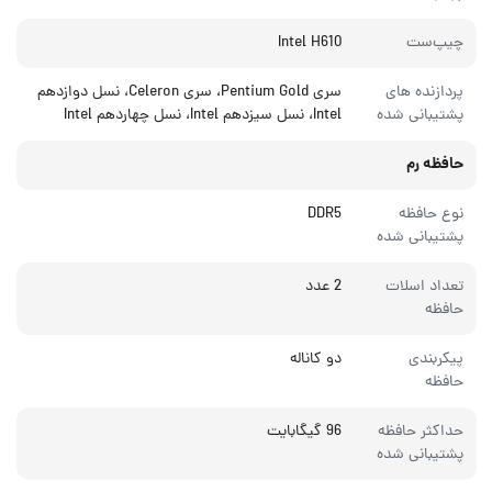
چیپ‌ست
Intel H610
پردازنده های
سری Pentium Gold، سری Celeron، نسل دوازدهم
پشتیبانی شده
Intel، نسل سیزدهم Intel، نسل چهاردهم Intel
حافظه رم
نوع حافظه
DDR5
پشتیبانی شده
تعداد اسلات
2 عدد
حافظه
پیکربندی
دو کاناله
حافظه
حداکثر حافظه
96 گیگابایت
پشتیبانی شده