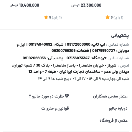
DDR4 3200MHz ظرفیت 16
23,300,000
تومان
18,400,000
تومان
گیگابایت
(1
رای
)
5
(1
رای
)
5
1
پشتیبانی
لپ تاپ:09172603060 | شبکه: 09174040692 | اپل و
شماره تماس :
موبایل: 09175550727 | قطعات:09300786309
فروشگاه: 07136473347 - پشتیبانی: 09192066956
شماره تماس :
شیراز - خیابان ملاصدرا - پاساژ ملاصدرا - پلاک 30 / شعبه تهران:
آدرس :
میدان ولی عصر - ساختمان تجارت ایرانیان - طبقه 7 - واحد 12
شنبه الی چهارشنبه ۹ الی ۱۴ - ۱۷ الی ۲1 / پنج شنبه ها ۹ الی ۱۴
اعتبار سنجی همکاران
نظرت در مورد جالبو ؟
درباره جالبو
قوانین و مقررات
عکس از فروشگاه