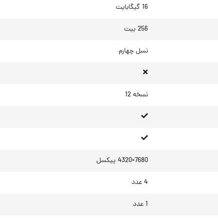
16 گیگابایت
256 بیت
نسل چهارم
نسخه 12
7680×4320 پیکسل
4 عدد
1 عدد