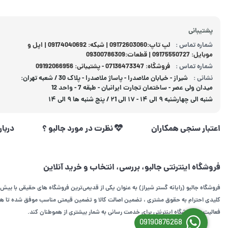
پشتیبانی
شماره تماس :
لپ تاپ:09172603060 | شبکه: 09174040692 | اپل و
موبایل: 09175550727 | قطعات:09300786309
شماره تماس :
فروشگاه: 07136473347 - پشتیبانی: 09192066956
نشانی :
شیراز - خیابان ملاصدرا - پاساژ ملاصدرا - پلاک 30 / شعبه تهران:
میدان ولی عصر - ساختمان تجارت ایرانیان - طبقه 7 - واحد 12
شنبه الی چهارشنبه ۹ الی ۱۴ - ۱۷ الی ۲1 / پنج شنبه ها ۹ الی ۱۴
اعتبار سنجی همکاران
نظرت در مورد جالبو ؟
دربار
فروشگاه اینترنتی جالبو، بررسی، انتخاب و خرید آنلاین
فروشگاه جالبو (رایانه گستر شیراز) به عنوان یکی از قدیمی‌ترین فروشگاه های حقیقی با بیش 
کلیدی احترام به حقوق مشتری ، تضمین اصالت کالا و تضمین قیمتی مناسب موفق شده تا همگا
فعالیت در فروشگاه اینترنتی برای خدمت رسانی به شمار بیشتری از هموطنان کند.
09190876268