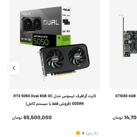
یفاکس دی مدل GT1030 4GB DDR4
کارت گرافیک ایسوس مدل RTX 5050 Dual 8GB OC
GDDR6 (فروش فقط با سیستم کامل)
65,500,000
14,7
تومان
تومان
(2
رای
)
4