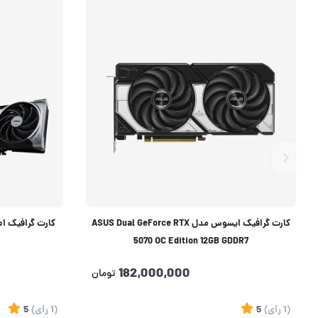
کارت گرافیک ایسوس مدل ASUS Dual GeForce RTX
5070 OC Edition 12GB GDDR7
182,000,000
تومان
(1
رای
)
5
(1
رای
)
5