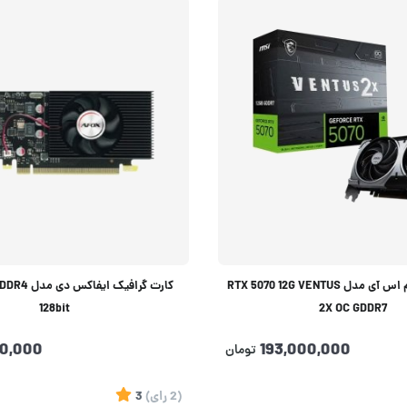
کارت گرافیک ام اس آی مدل RTX 5070 12G VENTUS
کارت گرافیک ا
128bit
2X OC GDDR7
00,000
193,000,000
تومان
(2
رای
)
3