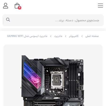
0
صفحه اصلی
کامپیوتر
مادربرد
مادربرد ایسوس مدل ROG STRIX Z690-E GAMING WIFI