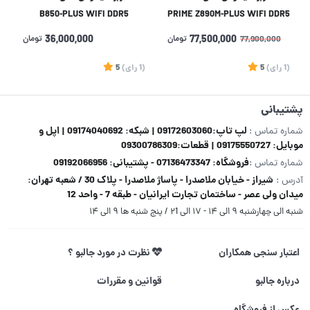
B850-PLUS WIFI DDR5
PRIME Z890M-PLUS WIFI DDR5
77,500,000
تومان
36,000,000
تومان
77,900,000
(1
رای
)
5
(1
رای
)
5
1
پشتیبانی
لپ تاپ:09172603060 | شبکه: 09174040692 | اپل و
شماره تماس :
موبایل: 09175550727 | قطعات:09300786309
فروشگاه: 07136473347 - پشتیبانی: 09192066956
شماره تماس :
شیراز - خیابان ملاصدرا - پاساژ ملاصدرا - پلاک 30 / شعبه تهران:
آدرس :
میدان ولی عصر - ساختمان تجارت ایرانیان - طبقه 7 - واحد 12
شنبه الی چهارشنبه ۹ الی ۱۴ - ۱۷ الی ۲1 / پنج شنبه ها ۹ الی ۱۴
اعتبار سنجی همکاران
نظرت در مورد جالبو ؟
درباره جالبو
قوانین و مقررات
عکس از فروشگاه