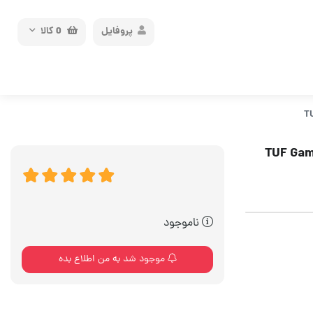
پروفایل
0
کالا
TUF Gaming 
ناموجود
موجود شد به من اطلاع بده