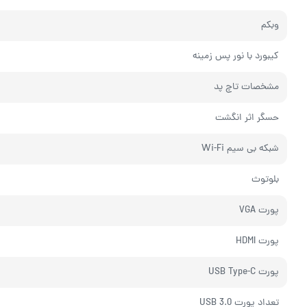
وبکم
کیبورد با نور پس زمینه
مشخصات تاچ پد
حسگر اثر انگشت
شبکه بی سیم Wi-Fi
بلوتوث
پورت VGA
پورت HDMI
پورت USB Type-C
تعداد پورت USB 3.0