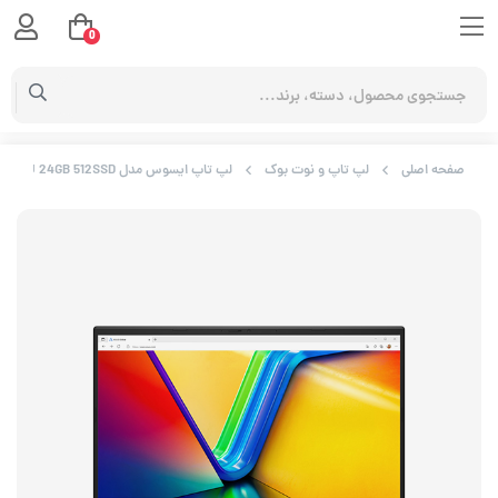
0
صفحه اصلی
لپ تاپ و نوت بوک
لپ تاپ ایسوس مدل Vivobook F1504VA i5 1335U 24GB 512SSD