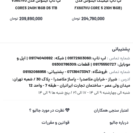
لپ تاپ گیمینگ ایسوس مدل
لپ تاپ ایسوس مدل V3607VU
CORE5 240H 16GB D5 1TB
(FX607VU CORE 5 210H 16GB
6GB(RTX4050)
512 SSD 6GB(RTX4050
204,790,000
تومان
209,890,000
تومان
پشتیبانی
لپ تاپ:09172603060 | شبکه: 09174040692 | اپل و
شماره تماس :
موبایل: 09175550727 | قطعات:09300786309
فروشگاه: 07136473347 - پشتیبانی: 09192066956
شماره تماس :
شیراز - خیابان ملاصدرا - پاساژ ملاصدرا - پلاک 30 / شعبه تهران:
آدرس :
میدان ولی عصر - ساختمان تجارت ایرانیان - طبقه 7 - واحد 12
شنبه الی چهارشنبه ۹ الی ۱۴ - ۱۷ الی ۲1 / پنج شنبه ها ۹ الی ۱۴
اعتبار سنجی همکاران
نظرت در مورد جالبو ؟
درباره جالبو
قوانین و مقررات