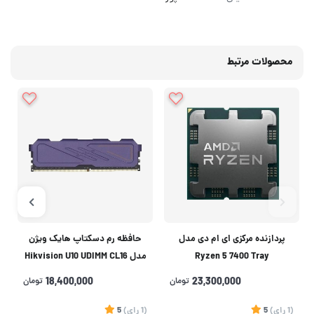
محصولات مرتبط
پردازنده مرکزی ای ام دی مدل
حافظه رم دسکتاپ هایک ویژن
Ryzen 5 7400 Tray
مدل Hikvision U10 UDIMM CL16
DDR4 3200MHz ظرفیت 16
23,300,000
تومان
18,400,000
تومان
گیگابایت
(1
رای
)
5
(1
رای
)
5
1