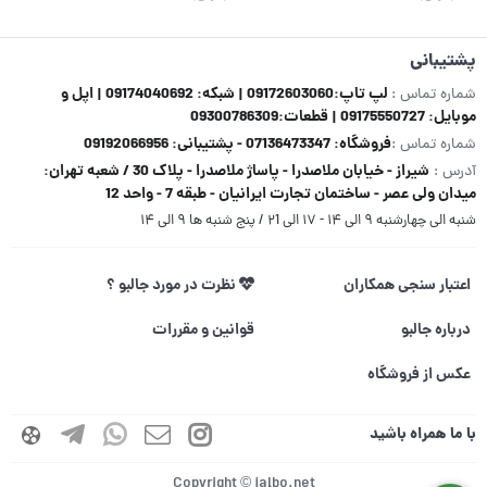
پشتیبانی
لپ تاپ:09172603060 | شبکه: 09174040692 | اپل و
شماره تماس :
موبایل: 09175550727 | قطعات:09300786309
فروشگاه: 07136473347 - پشتیبانی: 09192066956
شماره تماس :
شیراز - خیابان ملاصدرا - پاساژ ملاصدرا - پلاک 30 / شعبه تهران:
آدرس :
میدان ولی عصر - ساختمان تجارت ایرانیان - طبقه 7 - واحد 12
شنبه الی چهارشنبه ۹ الی ۱۴ - ۱۷ الی ۲1 / پنج شنبه ها ۹ الی ۱۴
اعتبار سنجی همکاران
نظرت در مورد جالبو ؟
درباره جالبو
قوانین و مقررات
عکس از فروشگاه
با ما همراه باشید
Copyright © jalbo.net