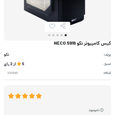
کیس کامپیوتر نکو NECO 5916
برند:
نکو
5
از
2
رای
امتیاز :
کدکالا:
ناموجود