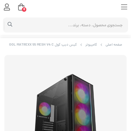
0
صفحه اصلی
کامپیوتر
کیس دیپ کول DEEPCOOL MATREXX 55 MESH V4 C