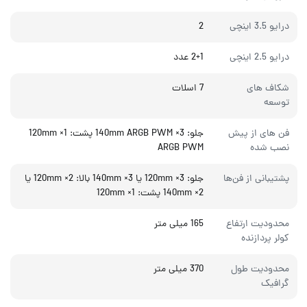
درایو 3.5 اینچی
2
درایو 2.5 اینچی
2+1 عدد
شکاف های
7 اسلات
توسعه
فن های از پیش
جلو: 3× 140mm ARGB PWM پشت: 1× 120mm
نصب شده
ARGB PWM
پشتیبانی از فن‌ها
جلو: 3× 120mm یا 3× 140mm بالا: 2× 120mm یا
2× 140mm پشت: 1× 120mm
محدودیت ارتفاع
165 میلی متر
کولر پردازنده
محدودیت طول
370 میلی متر
گرافیک