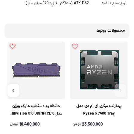
نوع منبع تغذیه
ATX PS2 (حداکثر طول: 170 میلی متر)
محصولات مرتبط
پردازنده مرکزی ای ام دی مدل
حافظه رم دسکتاپ هایک ویژن
Ryzen 5 7400 Tray
مدل Hikvision U10 UDIMM CL16
DDR4 3200MHz ظرفیت 16
23,300,000
تومان
18,400,000
تومان
گیگابایت