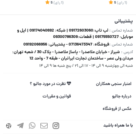
(1
رای
)
5
(1
رای
)
5
1
پشتیبانی
لپ تاپ:09172603060 | شبکه: 09174040692 | اپل و
شماره تماس :
موبایل: 09175550727 | قطعات:09300786309
فروشگاه: 07136473347 - پشتیبانی: 09192066956
شماره تماس :
شیراز - خیابان ملاصدرا - پاساژ ملاصدرا - پلاک 30 / شعبه تهران:
آدرس :
میدان ولی عصر - ساختمان تجارت ایرانیان - طبقه 7 - واحد 12
شنبه الی چهارشنبه ۹ الی ۱۴ - ۱۷ الی ۲1 / پنج شنبه ها ۹ الی ۱۴
اعتبار سنجی همکاران
نظرت در مورد جالبو ؟
درباره جالبو
قوانین و مقررات
عکس از فروشگاه
با ما همراه باشید