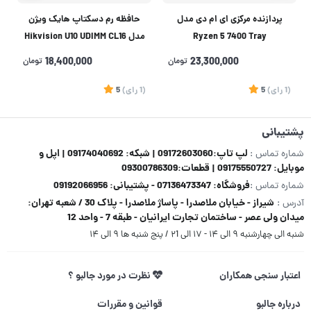
پردازنده مرکزی ای ام دی مدل
حافظه رم دسکتاپ هایک ویژن
Ryzen 5 7400 Tray
مدل Hikvision U10 UDIMM CL16
DDR4 3200MHz ظرفیت 16
23,300,000
تومان
18,400,000
تومان
گیگابایت
(1
رای
)
5
(1
رای
)
5
1
پشتیبانی
لپ تاپ:09172603060 | شبکه: 09174040692 | اپل و
شماره تماس :
موبایل: 09175550727 | قطعات:09300786309
فروشگاه: 07136473347 - پشتیبانی: 09192066956
شماره تماس :
شیراز - خیابان ملاصدرا - پاساژ ملاصدرا - پلاک 30 / شعبه تهران:
آدرس :
میدان ولی عصر - ساختمان تجارت ایرانیان - طبقه 7 - واحد 12
شنبه الی چهارشنبه ۹ الی ۱۴ - ۱۷ الی ۲1 / پنج شنبه ها ۹ الی ۱۴
اعتبار سنجی همکاران
نظرت در مورد جالبو ؟
درباره جالبو
قوانین و مقررات