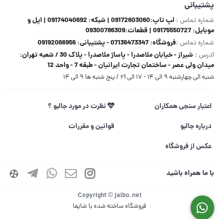
پشتیبانی
لپ تاپ:09172603060 | شبکه: 09174040692 | اپل و
شماره تماس :
موبایل: 09175550727 | قطعات:09300786309
فروشگاه: 07136473347 - پشتیبانی: 09192066956
شماره تماس :
شیراز - خیابان ملاصدرا - پاساژ ملاصدرا - پلاک 30 / شعبه تهران:
آدرس :
میدان ولی عصر - ساختمان تجارت ایرانیان - طبقه 7 - واحد 12
شنبه الی چهارشنبه ۹ الی ۱۴ - ۱۷ الی ۲1 / پنج شنبه ها ۹ الی ۱۴
اعتبار سنجی همکاران
نظرت در مورد جالبو ؟
درباره جالبو
قوانین و مقررات
عکس از فروشگاه
با ما همراه باشید
Copyright © jalbo.net
فروشگاه ساخته شده با شاپفا