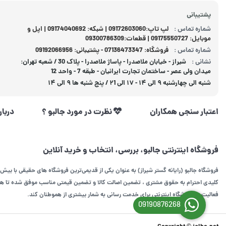
پشتیبانی
شماره تماس :
لپ تاپ:09172603060 | شبکه: 09174040692 | اپل و
موبایل: 09175550727 | قطعات:09300786309
شماره تماس :
فروشگاه: 07136473347 - پشتیبانی: 09192066956
نشانی :
شیراز - خیابان ملاصدرا - پاساژ ملاصدرا - پلاک 30 / شعبه تهران:
میدان ولی عصر - ساختمان تجارت ایرانیان - طبقه 7 - واحد 12
شنبه الی چهارشنبه ۹ الی ۱۴ - ۱۷ الی ۲1 / پنج شنبه ها ۹ الی ۱۴
اعتبار سنجی همکاران
نظرت در مورد جالبو ؟
دربار
فروشگاه اینترنتی جالبو، بررسی، انتخاب و خرید آنلاین
فروشگاه جالبو (رایانه گستر شیراز) به عنوان یکی از قدیمی‌ترین فروشگاه های حقیقی با بیش 
کلیدی احترام به حقوق مشتری ، تضمین اصالت کالا و تضمین قیمتی مناسب موفق شده تا همگا
فعالیت در فروشگاه اینترنتی برای خدمت رسانی به شمار بیشتری از هموطنان کند.
09190876268