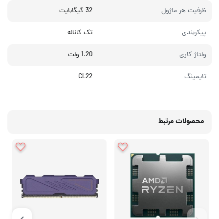
ظرفیت هر ماژول
32 گیگابایت
پیکربندی
تک کاناله
ولتاژ کاری
1.20 ولت
تایمینگ
CL22
محصولات مرتبط