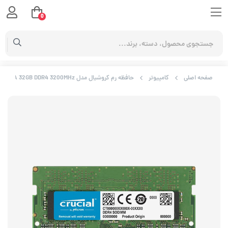
0
صفحه اصلی
کامپیوتر
حافظه رم کروشیال مدل CT32G4SFD832A 32GB DDR4 3200MHz