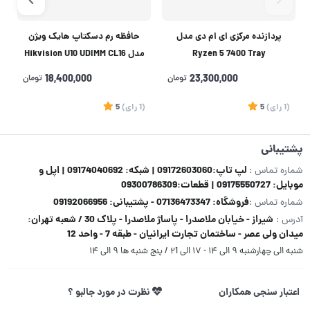
پردازنده مرکزی ای ام دی مدل
حافظه رم دسکتاپ هایک ویژن
Ryzen 5 7400 Tray
مدل Hikvision U10 UDIMM CL16
DDR4 3200MHz ظرفیت 16
23,300,000
تومان
18,400,000
تومان
گیگابایت
(1
رای
)
5
(1
رای
)
5
1
پشتیبانی
لپ تاپ:09172603060 | شبکه: 09174040692 | اپل و
شماره تماس :
موبایل: 09175550727 | قطعات:09300786309
فروشگاه: 07136473347 - پشتیبانی: 09192066956
شماره تماس :
شیراز - خیابان ملاصدرا - پاساژ ملاصدرا - پلاک 30 / شعبه تهران:
آدرس :
میدان ولی عصر - ساختمان تجارت ایرانیان - طبقه 7 - واحد 12
شنبه الی چهارشنبه ۹ الی ۱۴ - ۱۷ الی ۲1 / پنج شنبه ها ۹ الی ۱۴
اعتبار سنجی همکاران
نظرت در مورد جالبو ؟