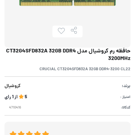
حافظه رم کروشیال مدل CT32G4SFD832A 32GB DDR4
3200MHz
CRUCIAL CT32G4SFD832A 32GB DDR4-3200 CL22
برند:
کروشیال
5
از
1
رای
امتیاز :
کدکالا: