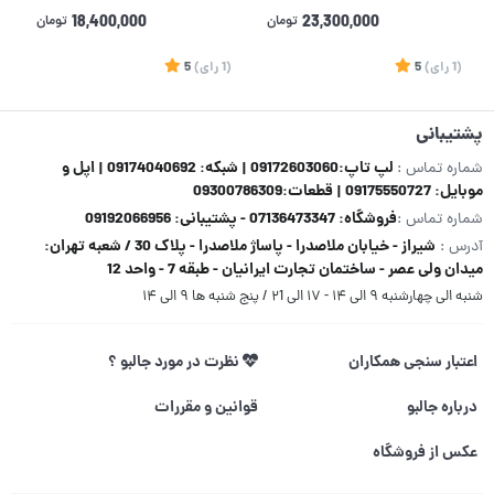
DDR4 3200MHz ظرفیت 16
23,300,000
تومان
18,400,000
تومان
گیگابایت
(1
رای
)
5
(1
رای
)
5
1
پشتیبانی
لپ تاپ:09172603060 | شبکه: 09174040692 | اپل و
شماره تماس :
موبایل: 09175550727 | قطعات:09300786309
فروشگاه: 07136473347 - پشتیبانی: 09192066956
شماره تماس :
شیراز - خیابان ملاصدرا - پاساژ ملاصدرا - پلاک 30 / شعبه تهران:
آدرس :
میدان ولی عصر - ساختمان تجارت ایرانیان - طبقه 7 - واحد 12
شنبه الی چهارشنبه ۹ الی ۱۴ - ۱۷ الی ۲1 / پنج شنبه ها ۹ الی ۱۴
اعتبار سنجی همکاران
نظرت در مورد جالبو ؟
درباره جالبو
قوانین و مقررات
عکس از فروشگاه