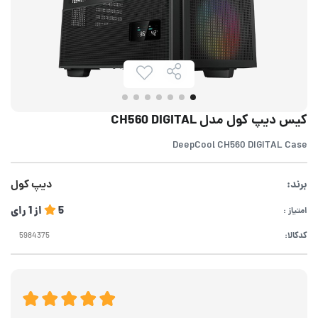
کیس دیپ کول مدل CH560 DIGITAL
DeepCool CH560 DIGITAL Case
برند:
دیپ کول
5
از
1
رای
امتیاز :
کدکالا: