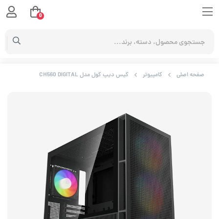
0
صفحه اصلی
کامپیوتر
کیس دیپ کول مدل CH560 DIGITAL