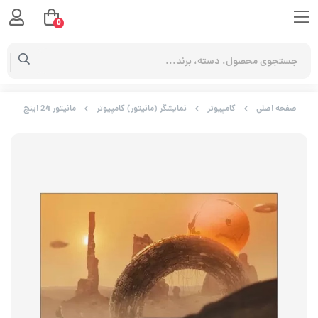
0
صفحه اصلی
کامپیوتر
نمایشگر (مانیتور) کامپیوتر
مانیتور 24 اینچ جی پلاس مدل GDM-245MN