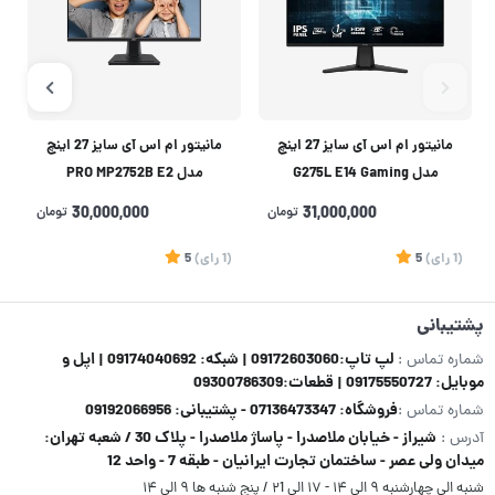
مانیتور ام اس آی سایز 27 اینچ
مانیتور ام اس آی سایز 27 اینچ
مدل G275L E14 Gaming
مدل PRO MP2752B E2
31,000,000
تومان
30,000,000
تومان
(1
رای
)
5
(1
رای
)
5
1
پشتیبانی
لپ تاپ:09172603060 | شبکه: 09174040692 | اپل و
شماره تماس :
موبایل: 09175550727 | قطعات:09300786309
فروشگاه: 07136473347 - پشتیبانی: 09192066956
شماره تماس :
شیراز - خیابان ملاصدرا - پاساژ ملاصدرا - پلاک 30 / شعبه تهران:
آدرس :
میدان ولی عصر - ساختمان تجارت ایرانیان - طبقه 7 - واحد 12
شنبه الی چهارشنبه ۹ الی ۱۴ - ۱۷ الی ۲1 / پنج شنبه ها ۹ الی ۱۴