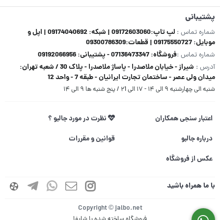
پشتیبانی
لپ تاپ:09172603060 | شبکه: 09174040692 | اپل و
شماره تماس :
موبایل: 09175550727 | قطعات:09300786309
فروشگاه: 07136473347 - پشتیبانی: 09192066956
شماره تماس :
شیراز - خیابان ملاصدرا - پاساژ ملاصدرا - پلاک 30 / شعبه تهران:
آدرس :
میدان ولی عصر - ساختمان تجارت ایرانیان - طبقه 7 - واحد 12
شنبه الی چهارشنبه ۹ الی ۱۴ - ۱۷ الی ۲1 / پنج شنبه ها ۹ الی ۱۴
اعتبار سنجی همکاران
نظرت در مورد جالبو ؟
درباره جالبو
قوانین و مقررات
عکس از فروشگاه
با ما همراه باشید
Copyright © jalbo.net
فروشگاه ساخته شده با شاپفا