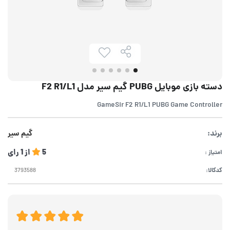
دسته بازی موبایل PUBG گیم سیر مدل F2 R1/L1
GameSir F2 R1/L1 PUBG Game Controller
برند:
گیم سیر
5
از
1
رای
امتیاز :
کدکالا: