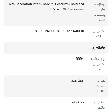
پردازنده
12th Generation Intel® Core™, Pentium® Gold and
های
Celeron® Processors*
پشتیبانی
شده
پشتیبانی
RAID 0, RAID 1, RAID 5, and RAID 10
از RAID
حافظه رم
نوع حافظه
DDR4
پشتیبانی
شده
تعداد
چهار عدد
اسلات
حافظه
پیکربندی
دو کاناله
حافظه