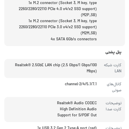
1x M.2 connector (Socket 3, M key, type
2260/2280/22110 PCIe 4.0 x4/x2 SSD support)
(M2P_SB)
1x M.2 connector (Socket 3, M key, type
2260/2280/22110 PCIe 3.0 x4/x2 SSD support)
(M2M_SB)
4x SATA 6Gb/s connectors
پنل پشتی
کارت شبکه
Realtek® 2.5GbE LAN chip (2.5 Gbps/1 Gbps/100
Mbps)
LAN
کانال‌های
2/4/5.1/7.1-channel
صوتی
توضیحات
Realtek® Audio CODEC
کارت صدا
High Definition Audio
Support for S/PDIF Out
توضیحات
1x USB 3.2 Gen 2 Type-A port (red)