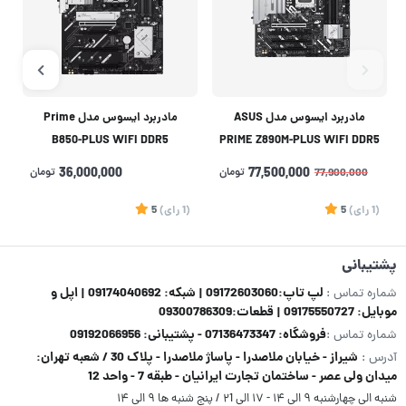
مادربرد ایسوس مدل ASUS
مادربرد ایسوس مدل Prime
B850-PLUS WIFI DDR5
PRIME Z890M-PLUS WIFI DDR5
77,500,000
تومان
36,000,000
تومان
77,900,000
(1
رای
)
5
(1
رای
)
5
1
پشتیبانی
لپ تاپ:09172603060 | شبکه: 09174040692 | اپل و
شماره تماس :
موبایل: 09175550727 | قطعات:09300786309
فروشگاه: 07136473347 - پشتیبانی: 09192066956
شماره تماس :
شیراز - خیابان ملاصدرا - پاساژ ملاصدرا - پلاک 30 / شعبه تهران:
آدرس :
میدان ولی عصر - ساختمان تجارت ایرانیان - طبقه 7 - واحد 12
شنبه الی چهارشنبه ۹ الی ۱۴ - ۱۷ الی ۲1 / پنج شنبه ها ۹ الی ۱۴