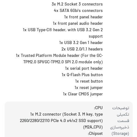
3x M.2 Socket 3 connectors
4x SATA 6Gb/s connectors
1x front panel header
1x front panel audio header
1x USB Type-C® header, with USB 3.2 Gen 2
support
1x USB 3.2 Gen 1 header
2x USB 2.0/1.1 headers
1x Trusted Platform Module header (For the GC-
TPM2.0 SPI/GC-TPM2.0 SPI 2.0 module only)
1x serial port header
1x Q-Flash Plus button
1x reset button
1x reset jumper
1x Clear CMOS jumper
توضیحات
CPU:
تکمیلی
1x M.2 connector (Socket 3, M key, type
قسمت
2260/2280/22110 PCIe 4.0 x4/x2 SSD support)
ذخیره‌سازی
(M2A_CPU)
Chipset:
(Storage)