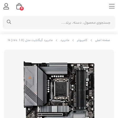
0
صفحه اصلی
کامپیوتر
مادربرد
مادربرد گیگابایت مدل B660 GAMING X DDR4 (rev. 1.0)