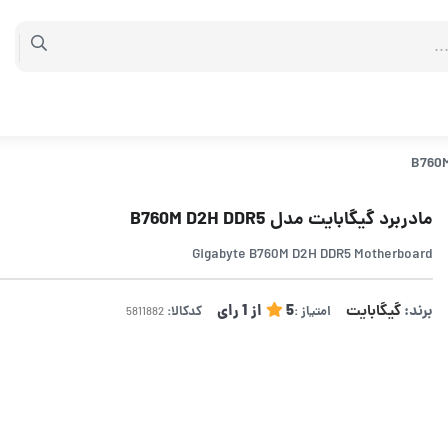
مادربرد گیگابایت مدل B760M D2H DDR5
Gigabyte B760M D2H DDR5 Motherboard
برند:
گیگابایت
5
از
1
رای
امتیاز :
کدکالا: