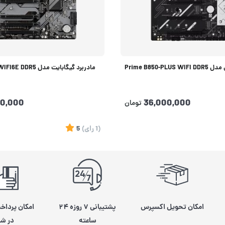
Prime B850-P
مادربرد گیگابایت مدل B760 DS3H WIFI6E DDR5
00,000
36,000,000
تومان
(1
رای
)
5
امکان تحویل اکسپرس
پشتیبانی ۷ روزه ۲۴
امکان پرداخ
ساعته
در شی