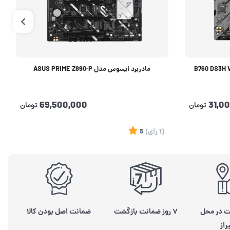
مادربرد ایسوس مدل ASUS PRIME Z890-P
69,500,000
31,0
تومان
تومان
(1
رای
)
5
ت در محل
۷ روز ضمانت بازگشت
ضمانت اصل بودن کالا
راز