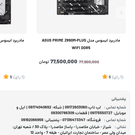
مادربرد ایسوس مدل ASUS PRIME Z890M-PLUS
مادربرد ایسوس مدل LUS WIFI DDR5
WIFI DDR5
77,500,000
تومان
77,900,000
(1
رای
)
5
(1
رای
)
5
پشتیبانی
شماره تماس :
لپ تاپ:09172603060 | شبکه: 09174040692 | اپل و
موبایل: 09175550727 | قطعات:09300786309
شماره تماس :
فروشگاه: 07136473347 - پشتیبانی: 09192066956
نشانی :
شیراز - خیابان ملاصدرا - پاساژ ملاصدرا - پلاک 30 / شعبه تهران:
میدان ولی عصر - ساختمان تجارت ایرانیان - طبقه 7 - واحد 12