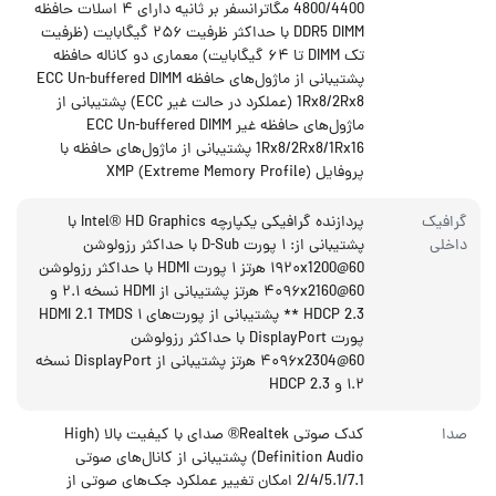
4800/4400 مگاترانسفر بر ثانیه دارای ۴ اسلات حافظه
DDR5 DIMM با حداکثر ظرفیت ۲۵۶ گیگابایت (ظرفیت
تک DIMM تا ۶۴ گیگابایت) معماری دو کاناله حافظه
پشتیبانی از ماژول‌های حافظه ECC Un-buffered DIMM
1Rx8/2Rx8 (عملکرد در حالت غیر ECC) پشتیبانی از
ماژول‌های حافظه غیر ECC Un-buffered DIMM
1Rx8/2Rx8/1Rx16 پشتیبانی از ماژول‌های حافظه با
پروفایل XMP (Extreme Memory Profile)
گرافیک
پردازنده گرافیکی یکپارچه Intel® HD Graphics با
داخلی
پشتیبانی از: ۱ پورت D-Sub با حداکثر رزولوشن
۱۹۲۰x1200@60 هرتز ۱ پورت HDMI با حداکثر رزولوشن
۴۰۹۶x2160@60 هرتز پشتیبانی از HDMI نسخه ۲.۱ و
HDCP 2.3 ** پشتیبانی از پورت‌های HDMI 2.1 TMDS ۱
پورت DisplayPort با حداکثر رزولوشن
۴۰۹۶x2304@60 هرتز پشتیبانی از DisplayPort نسخه
۱.۲ و HDCP 2.3
صدا
کدک صوتی Realtek® صدای با کیفیت بالا (High
Definition Audio) پشتیبانی از کانال‌های صوتی
2/4/5.1/7.1 امکان تغییر عملکرد جک‌های صوتی از