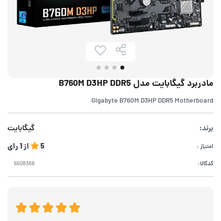
مادربرد گیگابایت مدل B760M D3HP DDR5
Gigabyte B760M D3HP DDR5 Motherboard
برند:
گیگابایت
5
از
1
رای
امتیاز :
کدکالا: