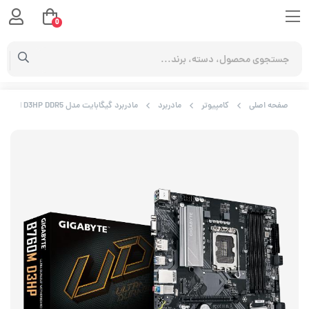
0
صفحه اصلی
کامپیوتر
مادربرد
مادربرد گیگابایت مدل B760M D3HP DDR5