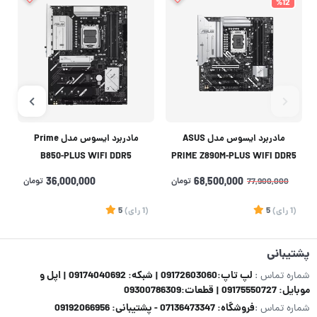
%12
مادربرد ایسوس مدل ASUS
مادربرد ایسوس مدل Prime
B850-PLUS WIFI DDR5
PRIME Z890M-PLUS WIFI DDR5
68,500,000
تومان
36,000,000
تومان
77,900,000
(1
رای
)
5
(1
رای
)
5
1
پشتیبانی
لپ تاپ:09172603060 | شبکه: 09174040692 | اپل و
شماره تماس :
موبایل: 09175550727 | قطعات:09300786309
فروشگاه: 07136473347 - پشتیبانی: 09192066956
شماره تماس :