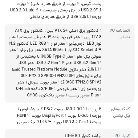
پشت کیس، ۲ پورت از طریق هدر داخلی) ۲ پورت
USB 2.0/1.1 در پنل پشتی چیپست + USB 2.0 Hub: ۴
پورت USB 2.0/1.1 از طریق هدرهای داخلی
اتصالات I/O
۱ کانکتور برق اصلی ATX 24 پین ۱ کانکتور برق ATX
داخلی
12V 8 پین ۱ هدر فن پردازنده ۳ هدر فن سیستم ۱ هدر
نوار LED آدرس‌پذیر ۱ هدر نوار LED RGB ۲ کانکتور M.2
Socket 3 ۴ کانکتور SATA 6Gb/s ۱ هدر پنل جلو ۱ هدر
صوتی پنل جلو ۱ هدر USB Type-C® با پشتیبانی از
USB 3.2 Gen 1 ۱ هدر USB 3.2 Gen 1 ۲ هدر USB
2.0/1.1 ۱ هدر ماژول Trusted Platform Module (فقط
برای ماژول‌های GC-TPM2.0 SPI/GC-TPM2.0 SPI
2.0/GC-TPM2.0 SPI V2) ۱ هدر پورت سریال ۱ هدر
پورت موازی ۱ هدر خروجی S/PDIF ۱ دکمه Q-Flash
Plus ۱ جامپر ریست ۱ جامپر پاک‌کردن CMOS
کانکتورهای
۲ پورت USB 2.0/1.1 ۱ پورت PS/2 کیبورد/ماوس ۱
پنل پشتی
پورت D-Sub ۱ پورت DisplayPort ۱ پورت HDMI ۳
پورت USB 3.2 Gen 1 ۱ پورت RJ-45 ۳ جک صوتی
کنترلر I/O
تراشه کنترلر iTE® I/O