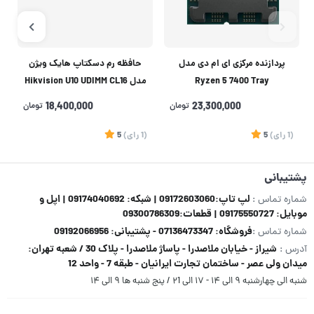
پردازنده مرکزی ای ام دی مدل
حافظه رم دسکتاپ هایک ویژن
Ryzen 5 7400 Tray
مدل Hikvision U10 UDIMM CL16
DDR4 3200MHz ظرفیت 16
23,300,000
تومان
18,400,000
تومان
گیگابایت
(1
رای
)
5
(1
رای
)
5
1
پشتیبانی
لپ تاپ:09172603060 | شبکه: 09174040692 | اپل و
شماره تماس :
موبایل: 09175550727 | قطعات:09300786309
فروشگاه: 07136473347 - پشتیبانی: 09192066956
شماره تماس :
شیراز - خیابان ملاصدرا - پاساژ ملاصدرا - پلاک 30 / شعبه تهران:
آدرس :
میدان ولی عصر - ساختمان تجارت ایرانیان - طبقه 7 - واحد 12
شنبه الی چهارشنبه ۹ الی ۱۴ - ۱۷ الی ۲1 / پنج شنبه ها ۹ الی ۱۴