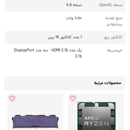
نسخه OpenGL
نسخه 4.6
منبع تغذیه
۸۵۰ وات
پیشنهادی
کانکتور برق
1 عدد کانکتور 16 پین
خروجی‌ها
یک عدد HDMI 2.1b - سه عدد DisplayPort
2.1b
محصولات مرتبط