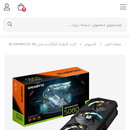
0
صفحه اصلی
کامپیوتر
کارت گرافیک گیگابایت مدل GeForce RTX 5080 GAMING OC 16G