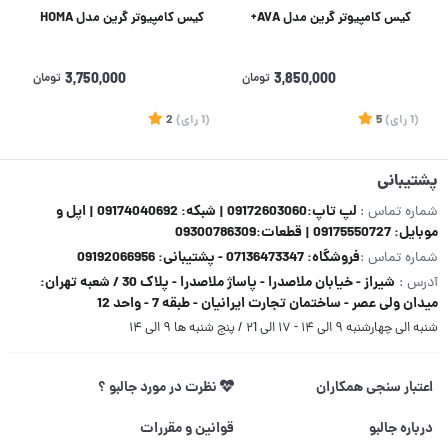
کیس کامپیوتر گرین مدل AVA+
کیس کامپیوتر گرین مدل HOMA
3,850,000
تومان
3,750,000
تومان
(1
رای
)
5
(1
رای
)
2
پشتیبانی
لپ تاپ:09172603060 | شبکه: 09174040692 | اپل و
شماره تماس :
موبایل: 09175550727 | قطعات:09300786309
فروشگاه: 07136473347 - پشتیبانی: 09192066956
شماره تماس :
شیراز - خیابان ملاصدرا - پاساژ ملاصدرا - پلاک 30 / شعبه تهران:
آدرس :
میدان ولی عصر - ساختمان تجارت ایرانیان - طبقه 7 - واحد 12
شنبه الی چهارشنبه ۹ الی ۱۴ - ۱۷ الی ۲1 / پنج شنبه ها ۹ الی ۱۴
اعتبار سنجی همکاران
نظرت در مورد جالبو ؟
درباره جالبو
قوانین و مقررات