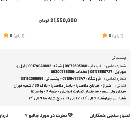
21,550,000
تومان
(1
رای
)
5
(1
رای
)
5
پشتیبانی
شماره تماس :
لپ تاپ:09172603060 | شبکه: 09174040692 | اپل و
موبایل: 09175550727 | قطعات:09300786309
شماره تماس :
فروشگاه: 07136473347 - پشتیبانی: 09192066956
نشانی :
شیراز - خیابان ملاصدرا - پاساژ ملاصدرا - پلاک 30 / شعبه تهران:
میدان ولی عصر - ساختمان تجارت ایرانیان - طبقه 7 - واحد 12
شنبه الی چهارشنبه ۹ الی ۱۴ - ۱۷ الی ۲1 / پنج شنبه ها ۹ الی ۱۴
اعتبار سنجی همکاران
نظرت در مورد جالبو ؟
دربار