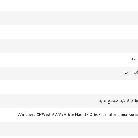
رد و غبار
علام کارکرد صحیح هارد
Windows XP/Vista/۷/۸/۸.۱/۱۰ Mac OS X ۱۰.۶ or later Linux Kerne