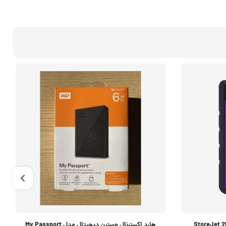
هارد اکسترنال وسترن دیجیتال مدل My Passport