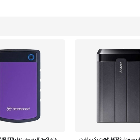
AC7 ظرفیت یک ترابایت
هارد اکسترنال ترنسند مدل StoreJet 25H3 2TB