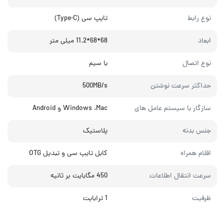
نوع رابط
تایپ سی (Type-C)
ابعاد
68*68*11.2 میلی متر
نوع اتصال
با سیم
حداکثر سرعت نوشتن
500MB/s
سازگار با سیستم عامل های
Windows ،Mac و Android
جنس بدنه
پلاستیک
اقلام همراه
کابل تایپ سی و تبدیل OTG
سرعت انتقال اطلاعات
450 مگابایت بر ثانیه
ظرفیت
1 ترابایت