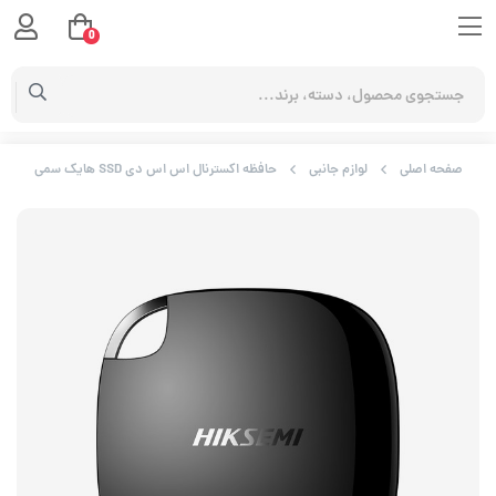
0
صفحه اصلی
لوازم جانبی
حافظه اکسترنال اس اس دی SSD هایک سمی Hiksemi HS-ESSD-T100 1TB