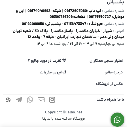
پشتیبانی
لپ تاپ:09172603060 | شبکه: 09174040692 | اپل و
شماره تماس :
موبایل: 09175550727 | قطعات:09300786309
فروشگاه: 07136473347 - پشتیبانی: 09192066956
شماره تماس :
شیراز - خیابان ملاصدرا - پاساژ ملاصدرا - پلاک 30 / شعبه تهران:
آدرس :
میدان ولی عصر - ساختمان تجارت ایرانیان - طبقه 7 - واحد 12
شنبه الی چهارشنبه ۹ الی ۱۴ - ۱۷ الی ۲1 / پنج شنبه ها ۹ الی ۱۴
اعتبار سنجی همکاران
نظرت در مورد جالبو ؟
درباره جالبو
قوانین و مقررات
عکس از فروشگاه
با ما همراه باشید
Copyright © jalbo.net
فروشگاه ساخته شده با شاپفا