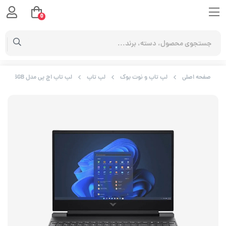
0
صفحه اصلی
لپ تاپ و نوت بوک
لپ تاپ
لپ تاپ اچ پی مدل HP Gaming Victus 15-fb2082mw R5 8645HS 8GB 512SSD 6GB