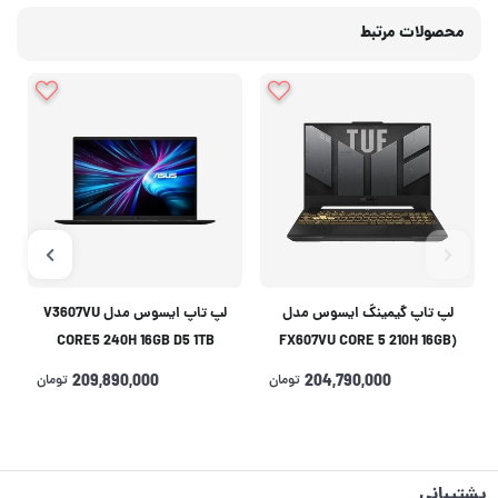
محصولات مرتبط
لپ تاپ گیمینگ ایسوس مدل
لپ تاپ ایسوس مدل V3607VU
CORE5 240H 16GB D5 1TB
(FX607VU CORE 5 210H 16GB
6GB(RTX4050)
512 SSD 6GB(RTX4050
204,790,000
تومان
209,890,000
تومان
پشتیبانی