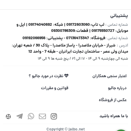
پشتیبانی
لپ تاپ:09172603060 | شبکه: 09174040692 | اپل و
شماره تماس :
موبایل: 09175550727 | قطعات:09300786309
فروشگاه: 07136473347 - پشتیبانی: 09192066956
شماره تماس :
شیراز - خیابان ملاصدرا - پاساژ ملاصدرا - پلاک 30 / شعبه تهران:
آدرس :
میدان ولی عصر - ساختمان تجارت ایرانیان - طبقه 7 - واحد 12
شنبه الی چهارشنبه ۹ الی ۱۴ - ۱۷ الی ۲1 / پنج شنبه ها ۹ الی ۱۴
اعتبار سنجی همکاران
نظرت در مورد جالبو ؟
درباره جالبو
قوانین و مقررات
عکس از فروشگاه
با ما همراه باشید
Copyright © jalbo.net