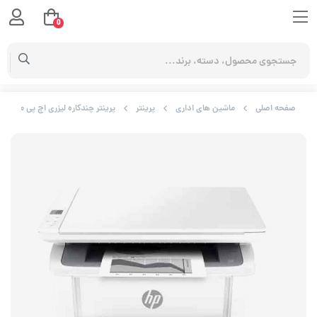
0
صفحه اصلی
ماشین های اداری
پرینتر
پرینتر چندکاره لیزری اچ پی مدل Laserjet MFP M141 w