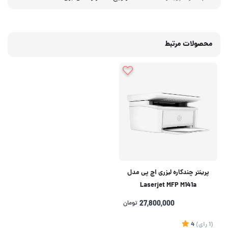
محصولات مرتبط
پرینتر چندکاره لیزری اچ پی مدل
Laserjet MFP M141a
27,800,000
تومان
(1
رای
)
4