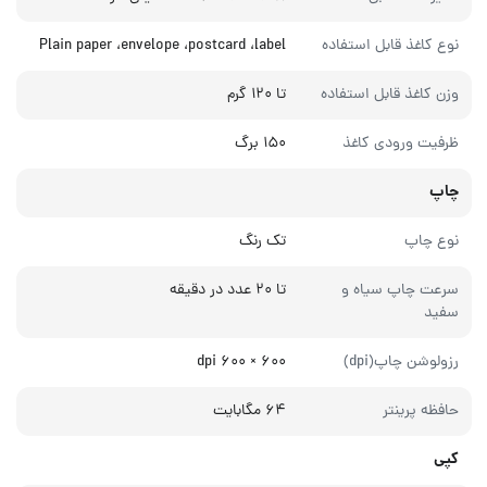
نوع کاغذ قابل استفاده
Plain paper ،envelope ،postcard ،label
وزن کاغذ قابل استفاده
تا ۱۲۰ گرم
ظرفیت ورودی کاغذ
۱۵۰ برگ
چاپ
نوع چاپ
تک رنگ
سرعت چاپ سیاه و
تا ۲۰ عدد در دقیقه
سفید
رزولوشن چاپ(dpi)
۶۰۰ × ۶۰۰ dpi
حافظه پرینتر
۶۴ مگابایت
کپی