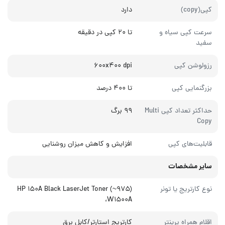
کپی(copy)
دارد
سرعت کپی سیاه و
تا ۲۰ کپی در دقیقه
سفید
رزولوشن کپی
۶۰۰x۴۰۰ dpi
بزرگنمایی کپی
تا ۴۰۰ درصد
حداکثر تعداد کپی Multi
۹۹ برگ
Copy
قابلیت‌های کپی
افزایش و کاهش میزان روشنایی
سایر مشخصات
نوع کارتریج یا تونر
HP ۱۵۰A Black LaserJet Toner (~۹۷۵)
،W۱۵۰۰A
اقلام همراه پرینتر
کارتریج استارتر/کابل برق