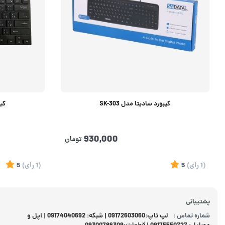
کیبورد سادیتا مدل SK-303
کیب
930,000
تومان
(1
رای
)
5
(1
رای
)
5
پشتیبانی
شماره تماس :
لپ تاپ:09172603060 | شبکه: 09174040692 | اپل و