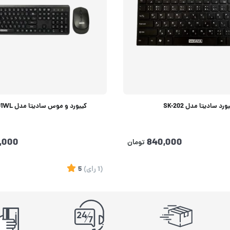
ورد سادیتا مدل SK-202
کیبورد و موس سادیتا مدل SKM-3401WL
0,000
840,000
تومان
(1
رای
)
5