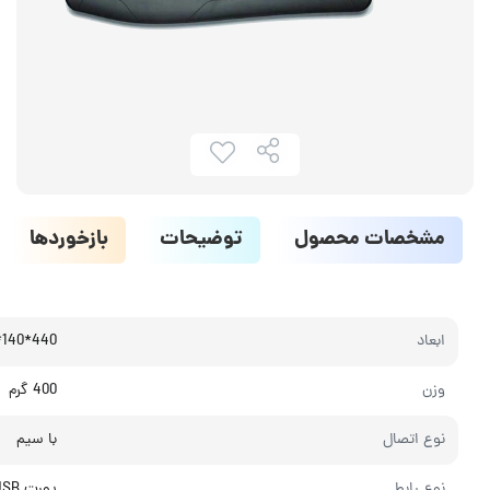
مشخصات محصول
توضیحات
بازخوردها
ابعاد
440*140*20 میلی‌متر
وزن
400 گرم
نوع اتصال
با سیم
نوع رابط
پورت USB