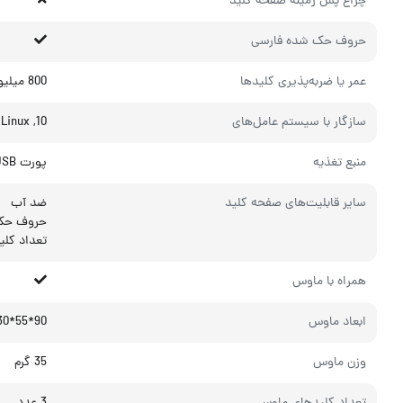
چراغ‌ پس زمینه صفحه کلید
حروف حک شده فارسی
عمر یا ضربه‌پذیری کلیدها
800 میلیون ضربه
سازگار با سیستم عامل‌های
10, Windows 8, Windows 7, Windows Vista, Windows XP, Mac OS X, Linux
منبع تغذیه
پورت USB
سایر قابلیت‌های صفحه کلید
ضد آب
حروف حک
تعداد کلیدهای کیب
همراه با ماوس
ابعاد ماوس
90*55*30 میلی‌متر
وزن ماوس
35 گرم