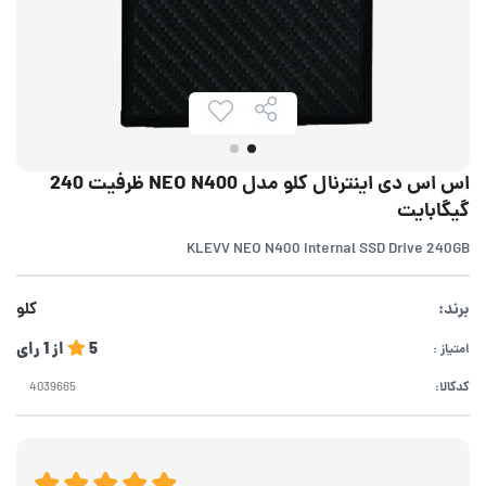
اس اس دی اینترنال کلو مدل NEO N400 ظرفیت 240
گیگابایت
KLEVV NEO N400 Internal SSD Drive 240GB
برند:
کلو
5
از
1
رای
امتیاز :
کدکالا: