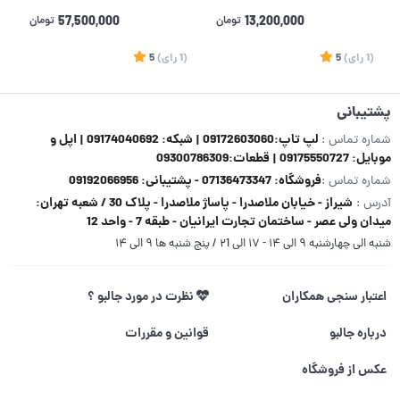
NVMe
nvme
13,200,000
تومان
57,500,000
تومان
(1
رای
)
5
(1
رای
)
5
1
پشتیبانی
لپ تاپ:09172603060 | شبکه: 09174040692 | اپل و
شماره تماس :
موبایل: 09175550727 | قطعات:09300786309
فروشگاه: 07136473347 - پشتیبانی: 09192066956
شماره تماس :
شیراز - خیابان ملاصدرا - پاساژ ملاصدرا - پلاک 30 / شعبه تهران:
آدرس :
میدان ولی عصر - ساختمان تجارت ایرانیان - طبقه 7 - واحد 12
شنبه الی چهارشنبه ۹ الی ۱۴ - ۱۷ الی ۲1 / پنج شنبه ها ۹ الی ۱۴
اعتبار سنجی همکاران
نظرت در مورد جالبو ؟
درباره جالبو
قوانین و مقررات
عکس از فروشگاه