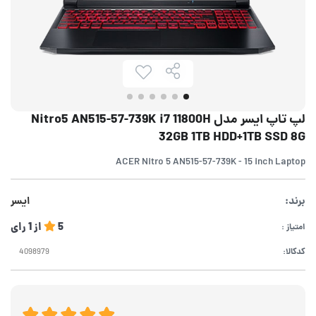
لپ تاپ ایسر مدل Nitro5 AN515-57-739K i7 11800H
32GB 1TB HDD+1TB SSD 8G
ACER Nitro 5 AN515-57-739K - 15 inch Laptop
برند:
ایسر
5
از
1
رای
امتیاز :
کدکالا: