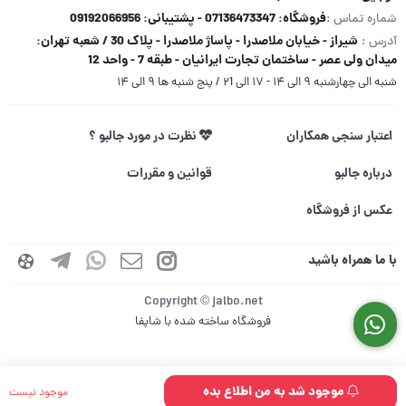
فروشگاه: 07136473347 - پشتیبانی: 09192066956
شماره تماس :
شیراز - خیابان ملاصدرا - پاساژ ملاصدرا - پلاک 30 / شعبه تهران:
آدرس :
میدان ولی عصر - ساختمان تجارت ایرانیان - طبقه 7 - واحد 12
شنبه الی چهارشنبه ۹ الی ۱۴ - ۱۷ الی ۲1 / پنج شنبه ها ۹ الی ۱۴
اعتبار سنجی همکاران
نظرت در مورد جالبو ؟
درباره جالبو
قوانین و مقررات
عکس از فروشگاه
با ما همراه باشید
Copyright © jalbo.net
فروشگاه ساخته شده با شاپفا
موجود شد به من اطلاع بده
موجود نیست