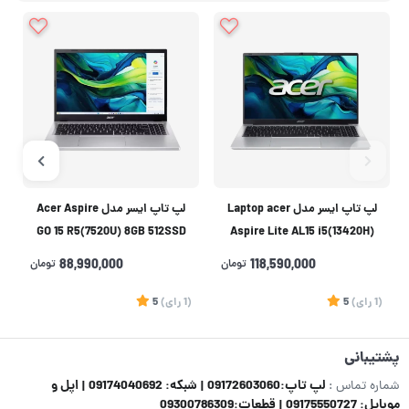
لپ تاپ ایسر مدل Laptop acer
لپ تاپ ایسر مدل Acer Aspire
GO 15 R5(7520U) 8GB 512SSD
Aspire Lite AL15 i5(13420H)
Intel
16GB DDR5 512SSD Intel
118,590,000
تومان
88,990,000
تومان
(1
رای
)
5
(1
رای
)
5
1
پشتیبانی
لپ تاپ:09172603060 | شبکه: 09174040692 | اپل و
شماره تماس :
موبایل: 09175550727 | قطعات:09300786309