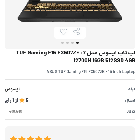
لپ تاپ ایسوس مدل TUF Gaming F15 FX507ZE i7
12700H 16GB 512SSD 4GB
ASUS TUF Gaming F15 FX507ZE - 15 inch Laptop
برند:
ایسوس
5
از
1
رای
امتیاز :
کدکالا: