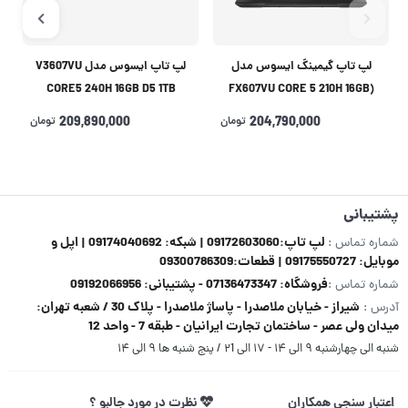
لپ تاپ گیمینگ ایسوس مدل
لپ تاپ ایسوس مدل V3607VU
CORE5 240H 16GB D5 1TB
(FX607VU CORE 5 210H 16GB
6GB(RTX4050)
512 SSD 6GB(RTX4050
204,790,000
تومان
209,890,000
تومان
پشتیبانی
لپ تاپ:09172603060 | شبکه: 09174040692 | اپل و
شماره تماس :
موبایل: 09175550727 | قطعات:09300786309
فروشگاه: 07136473347 - پشتیبانی: 09192066956
شماره تماس :
شیراز - خیابان ملاصدرا - پاساژ ملاصدرا - پلاک 30 / شعبه تهران:
آدرس :
میدان ولی عصر - ساختمان تجارت ایرانیان - طبقه 7 - واحد 12
شنبه الی چهارشنبه ۹ الی ۱۴ - ۱۷ الی ۲1 / پنج شنبه ها ۹ الی ۱۴
اعتبار سنجی همکاران
نظرت در مورد جالبو ؟