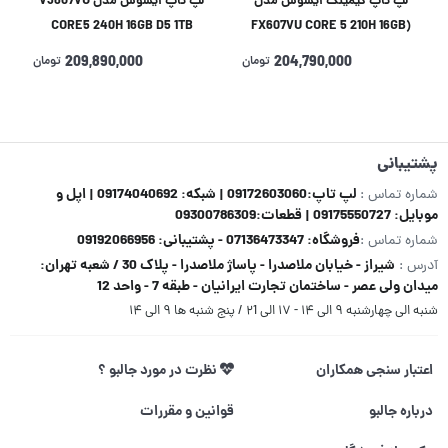
لپ تاپ گیمینگ ایسوس مدل
لپ تاپ ایسوس مدل V3607VU
CORE5 240H 16GB D5 1TB
(FX607VU CORE 5 210H 16GB
6GB(RTX4050)
512 SSD 6GB(RTX4050
204,790,000
تومان
209,890,000
تومان
پشتیبانی
لپ تاپ:09172603060 | شبکه: 09174040692 | اپل و
شماره تماس :
موبایل: 09175550727 | قطعات:09300786309
فروشگاه: 07136473347 - پشتیبانی: 09192066956
شماره تماس :
شیراز - خیابان ملاصدرا - پاساژ ملاصدرا - پلاک 30 / شعبه تهران:
آدرس :
میدان ولی عصر - ساختمان تجارت ایرانیان - طبقه 7 - واحد 12
شنبه الی چهارشنبه ۹ الی ۱۴ - ۱۷ الی ۲1 / پنج شنبه ها ۹ الی ۱۴
اعتبار سنجی همکاران
نظرت در مورد جالبو ؟
درباره جالبو
قوانین و مقررات