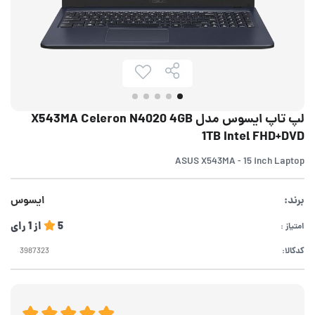
لپ تاپ ایسوس مدل X543MA Celeron N4020 4GB
1TB Intel FHD+DVD
ASUS X543MA - 15 inch Laptop
برند:
ایسوس
5
از
1
رای
امتیاز :
کدکالا: