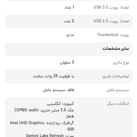
تعداد پورت USB 3.0
1 عدد
تعداد پورت USB 2.0
2 عدد
پورت Thunderbolt
ندارد
سایر مشخصات
نوع باتری
3 سلولی
توضیحات باتری
با ظرفیت 33 وات ساعت
سیستم عامل
فاقد سیستم عامل
امکانات دیگر
کیبورد: انگلیسی
جک 3.5 میلی متری: COMBO audio
jack
گرافیک پردازنده: Intel UHD Graphics
600
سری: Gemini Lake Refresh