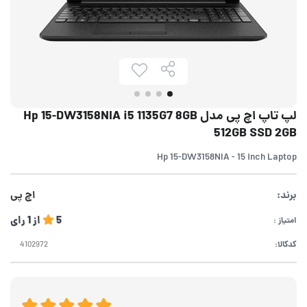
لپ تاپ اچ پی مدل Hp 15-DW3158NIA i5 1135G7 8GB
512GB SSD 2GB
Hp 15-DW3158NIA - 15 inch Laptop
برند:
اچ پی
5
از
1
رای
امتیاز :
کدکالا: