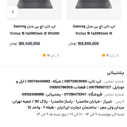
لپ تاپ اچ پی مدل Gaming
لپ تاپ اچ پی مدل Gaming
Victus 15 fa2082wm i5 13420H
Victus 15 fa2082wm i5
32GB 512SSD 6GB(RTX4050)
(13420H)16GB 512SSD
168,990,000
تومان
186,490,000
تومان
6GB(RTX4050)
(1
رای
)
5
(1
رای
)
5
1
پشتیبانی
لپ تاپ:09172603060 | شبکه: 09174040692 | اپل و
شماره تماس :
موبایل: 09175550727 | قطعات:09300786309
فروشگاه: 07136473347 - پشتیبانی: 09192066956
شماره تماس :
شیراز - خیابان ملاصدرا - پاساژ ملاصدرا - پلاک 30 / شعبه تهران:
آدرس :
میدان ولی عصر - ساختمان تجارت ایرانیان - طبقه 7 - واحد 12
شنبه الی چهارشنبه ۹ الی ۱۴ - ۱۷ الی ۲1 / پنج شنبه ها ۹ الی ۱۴