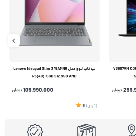
V3607VM CORE7 240H 
لپ تاپ لنوو مدل Lenovo Ideapad Slim 3 15AMN8
R5(40) 16GB 512 SSD AMD
105,990,000
253,
تومان
تومان
(1
رای
)
5