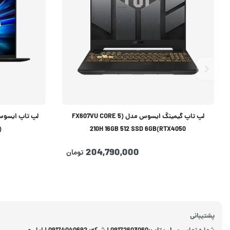
لپ تاپ گیمینگ ایسوس مدل (FX607VU CORE 5
)
210H 16GB 512 SSD 6GB(RTX4050
204,790,000
تومان
پشتیبانی