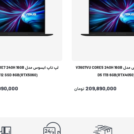
لپ تاپ ایسوس مدل V3607VU CORE5 240H 16GB
لپ تاپ ایسوس مدل 16GB
512 SSD 8GB(RTX5060)
D5 1TB 6GB(RTX4050
990,000
209,890,000
تومان