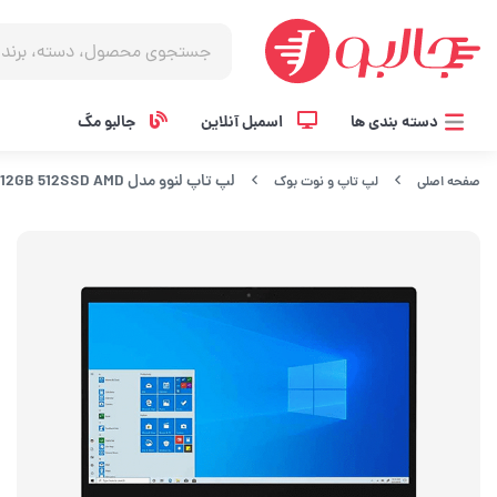
دسته بندی ها
اسمبل آنلاین
جالبو مگ
لپ تاپ لنوو مدل Ideapad 3 R5(3500U) 12GB 512SSD AMD
صفحه اصلی
لپ تاپ و نوت بوک