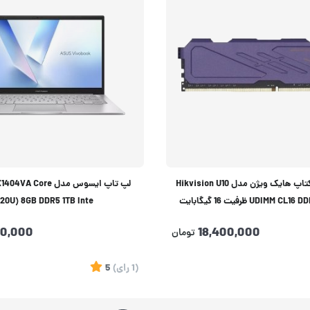
حافظه رم دسکتاپ هایک ویژن مدل Hikvision U10
لپ تاپ ایسوس مدل Core
UDIM ظرفیت 16 گیگابایت
120U) 8GB DDR5 1TB Inte
90,000
18,400,000
تومان
(1
رای
)
5