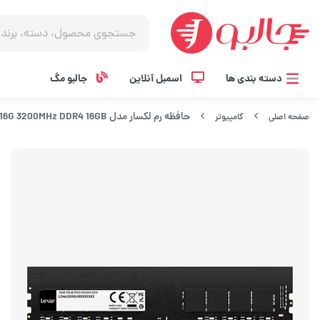
دسته بندی ها
اسمبل آنلاین
جالبو مگ
حافظه رم لکسار مدل LD4AU016G 3200MHz DDR4 16GB
صفحه اصلی
کامپیوتر