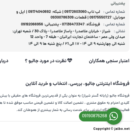
پشتیبانی
شماره تماس :
لپ تاپ:09172603060 | شبکه: 09174040692 | اپل و
موبایل: 09175550727 | قطعات:09300786309
شماره تماس :
فروشگاه: 07136473347 - پشتیبانی: 09192066956
نشانی :
شیراز - خیابان ملاصدرا - پاساژ ملاصدرا - پلاک 30 / شعبه تهران:
میدان ولی عصر - ساختمان تجارت ایرانیان - طبقه 7 - واحد 12
شنبه الی چهارشنبه ۹ الی ۱۴ - ۱۷ الی ۲1 / پنج شنبه ها ۹ الی ۱۴
اعتبار سنجی همکاران
نظرت در مورد جالبو ؟
دربار
فروشگاه اینترنتی جالبو، بررسی، انتخاب و خرید آنلاین
فروشگاه جالبو (رایانه گستر شیراز) به عنوان یکی از قدیمی‌ترین فروشگاه های حقیقی با بیش 
کلیدی احترام به حقوق مشتری ، تضمین اصالت کالا و تضمین قیمتی مناسب موفق شده تا همگا
فعالیت در فروشگاه اینترنتی برای خدمت رسانی به شمار بیشتری از هموطنان کند.
09190876268
Copyright © jalbo.net