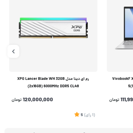
VivobookF X1404VA 
رم ای دیتا مدل XPG Lancer Blade WH 32GB
(2x16GB) 6000MHz DDR5 CL48
5(
120,000,000
111,9
تومان
تومان
(1
رای
)
5