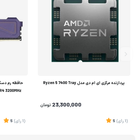
پردازنده مرکزی ای ام دی مدل Ryzen 5 7400 Tray
M CL16 DDR4 3200MHz
23,300,000
تومان
(1
رای
)
5
(1
رای
)
5