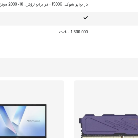
در برابر شوک: 1500G - در برابر لرزش: 10~2000 هرتز
1.500.000 ساعت