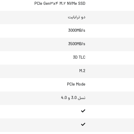
PCIe Gen۳x۴ M.۲ NVMe SSD
دو ترابایت
3000MB/s
3500MB/s
3D TLC
M.2
PCIe Mode
نسل 3.0 و 4.0