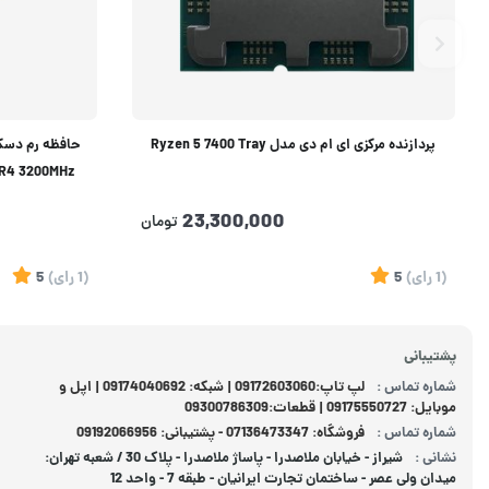
پردازنده مرکزی ای ام دی مدل Ryzen 5 7400 Tray
M CL16 DDR4 3200MHz
23,300,000
تومان
(1
رای
)
5
(1
رای
)
5
پشتیبانی
شماره تماس :
لپ تاپ:09172603060 | شبکه: 09174040692 | اپل و
موبایل: 09175550727 | قطعات:09300786309
شماره تماس :
فروشگاه: 07136473347 - پشتیبانی: 09192066956
نشانی :
شیراز - خیابان ملاصدرا - پاساژ ملاصدرا - پلاک 30 / شعبه تهران:
میدان ولی عصر - ساختمان تجارت ایرانیان - طبقه 7 - واحد 12