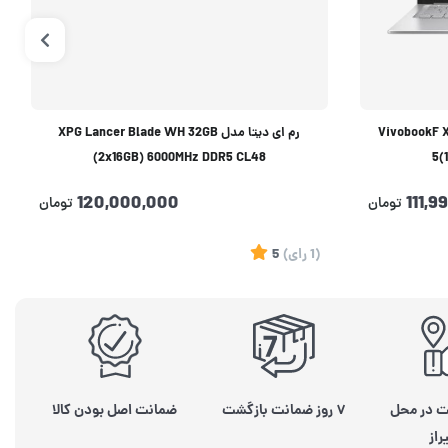
VivobookF X1404VA 
رم ای دیتا مدل XPG Lancer Blade WH 32GB
(2x16GB) 6000MHz DDR5 CL48
5(
120,000,000
111,9
تومان
تومان
(1
رای
)
5
ت در محل
۷ روز ضمانت بازگشت
ضمانت اصل بودن کالا
راز