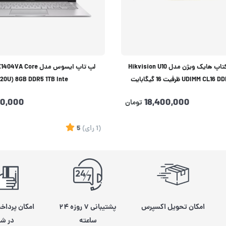
حافظه رم دسکتاپ هایک ویژن مدل Hikvision U10
لپ تاپ ایسوس مدل Core
UDIM ظرفیت 16 گیگابایت
120U) 8GB DDR5 1TB Inte
90,000
18,400,000
تومان
(1
رای
)
5
امکان تحویل اکسپرس
پشتیبانی ۷ روزه ۲۴
امکان پرداخ
ساعته
در شی