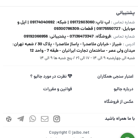
پشتیبانی
لپ تاپ:09172603060 | شبکه: 09174040692 | اپل و
شماره تماس :
موبایل: 09175550727 | قطعات:09300786309
فروشگاه: 07136473347 - پشتیبانی: 09192066956
شماره تماس :
شیراز - خیابان ملاصدرا - پاساژ ملاصدرا - پلاک 30 / شعبه تهران:
آدرس :
میدان ولی عصر - ساختمان تجارت ایرانیان - طبقه 7 - واحد 12
شنبه الی چهارشنبه ۹ الی ۱۴ - ۱۷ الی ۲1 / پنج شنبه ها ۹ الی ۱۴
اعتبار سنجی همکاران
نظرت در مورد جالبو ؟
درباره جالبو
قوانین و مقررات
عکس از فروشگاه
با ما همراه باشید
Copyright © jalbo.net