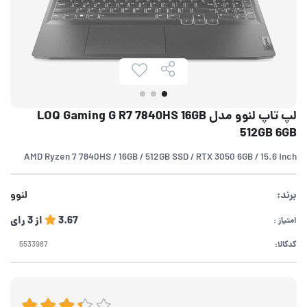
لپ تاپ لنوو مدل LOQ Gaming G R7 7840HS 16GB
512GB 6GB
AMD Ryzen 7 7840HS / 16GB / 512GB SSD / RTX 3050 6GB / 15.6 inch
برند:
لنوو
3.67
از
3
رای
امتیاز :
کدکالا: