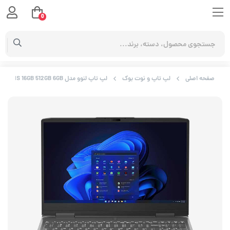
0
صفحه اصلی
لپ تاپ و نوت بوک
لپ تاپ لنوو مدل LOQ Gaming G R7 7840HS 16GB 512GB 6GB