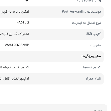
Port Forwarding
توضیحات Port Forwarding
امکان forward کردن پورت های دلخواه بر روی IPهای شبکه داخلی و اتصال به آن پورت ها از طریق IP Static
نوع اتصال به اینترنت
ADSL 2+
کاربرد USB
اشتراک گذاری فایلاتصا
مدیریت
WebTR069SNMP
سایر ویژگی‌ها
گواهی‌نامه‌ها
گواهی تایید نمونه از
اقلام همراه
آداپتور تغذیه کابل اترنت2کابل تلفنیک اسپلیتردفترچه راهنمارا