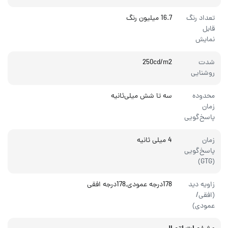
تعداد رنگ
16.7 میلیون رنگ
قابل
نمایش
شدت
250cd/m2
روشنایی
محدوده
سه تا شش میلی‌ثانیه
زمان
پاسخ‌گویی
زمان
4 میلی ثانیه
پاسخ‌گویی
(GTG)
زاویه دید
178درجه عمودی,178درجه افقی
(افقی/
عمودی)