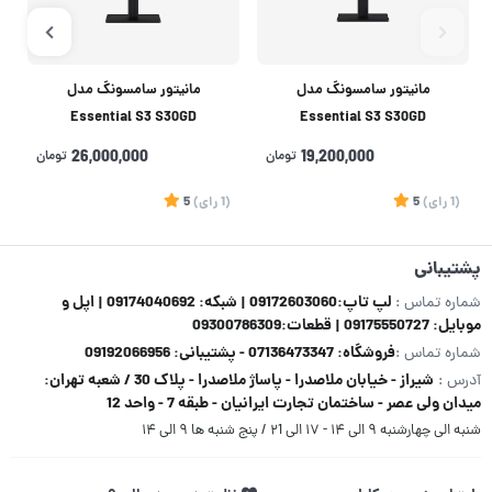
مانیتور سامسونگ مدل
مانیتور سامسونگ مدل
Essential S3 S30GD
Essential S3 S30GD
LS24D300GAMXUE سایز 24
LS27D300GAMXUE سایز 27 اینچ
19,200,000
تومان
26,000,000
تومان
اینچ
(1
رای
)
5
(1
رای
)
5
2
پشتیبانی
لپ تاپ:09172603060 | شبکه: 09174040692 | اپل و
شماره تماس :
موبایل: 09175550727 | قطعات:09300786309
فروشگاه: 07136473347 - پشتیبانی: 09192066956
شماره تماس :
شیراز - خیابان ملاصدرا - پاساژ ملاصدرا - پلاک 30 / شعبه تهران:
آدرس :
میدان ولی عصر - ساختمان تجارت ایرانیان - طبقه 7 - واحد 12
شنبه الی چهارشنبه ۹ الی ۱۴ - ۱۷ الی ۲1 / پنج شنبه ها ۹ الی ۱۴