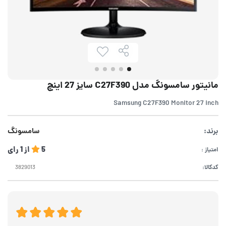
مانیتور سامسونگ مدل C27F390 سایز 27 اینچ
Samsung C27F390 Monitor 27 inch
برند:
سامسونگ
5
از
1
رای
امتیاز :
کدکالا: