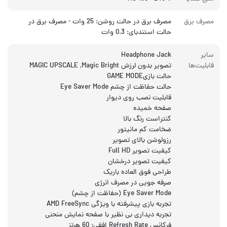
مصرف برق
مصرف برق در حالت روشن: 25 وات - مصرف برق در
حالت استندبای: 0.3 وات
سایر
Headphone Jack
قابلیت‌ها
تصویر بدون لرزش MAGIC UPSCALE ,Magic Bright
حالت بازیGAME MODE
حالت حفاظت از چشم Eye Saver Mode
قابلیت نصب روی دیوار
صفحه خمیده
کنتراست رنگ بالا
ضخامت کم مانیتور
رزولوشن بالای تصویر
کیفیت تصویر Full HD
کیفیت تصویر درخشان
طراحی فوق العاده باریک
صرفه جویی در مصرف انرژی
Eye Saver Mode (حفاظت از چشم)
تجربه بازی پیشرفته با ویژگی AMD FreeSync
تجربه دیداری بی نظیر با صفحه نمایش منحنی
فرکانس Refresh Rate افقی: 60 هرتز