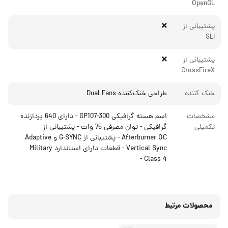
OpenGL
پشتیبانی از
SLI
پشتیبانی از
CrossFireX
خنک‌ کننده
طراحی خنک‌کننده Dual Fans
مشخصات
اسم هسته گرافیکی GP107-300 - دارای 640 پردازنده
تکمیلی
گرافیکی - توان مصرفی 75 وات - پشتیبانی از
Afterburner OC - پشتیبانی از G-SYNC و Adaptive
Vertical Sync - قطعات دارای استاندارد Military
Class 4 -
محصولات مرتبط