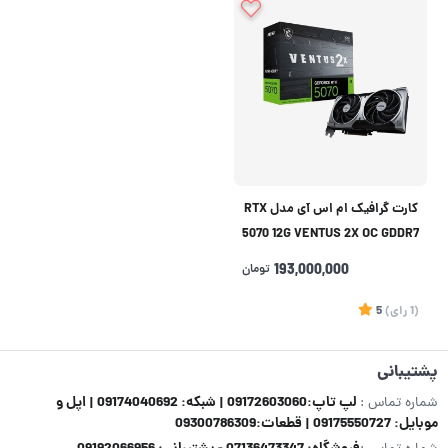
کارت گرافیک ام اس آی مدل RTX
5070 12G VENTUS 2X OC GDDR7
193,000,000
تومان
(1
رای
)
5
پشتیبانی
لپ تاپ:09172603060 | شبکه: 09174040692 | اپل و
شماره تماس :
موبایل: 09175550727 | قطعات:09300786309