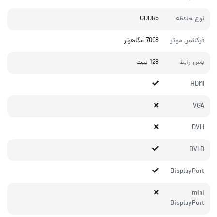
نوع حافظه
GDDR5
فرکانس موثر
7008 مگاهرتز
باس رابط
128 بیت
HDMI
VGA
DVI-I
DVI-D
DisplayPort
mini
DisplayPort