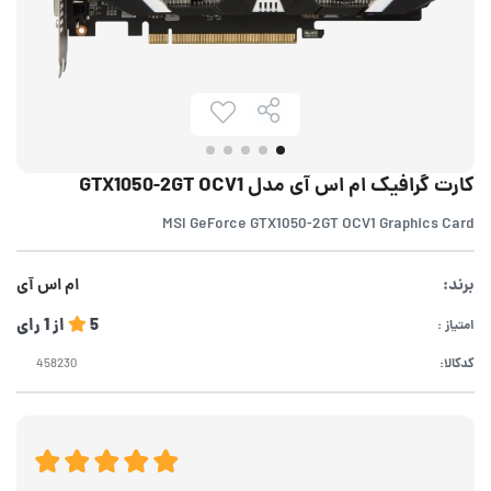
کارت گرافیک ام اس آی مدل GTX1050-2GT OCV1
MSI GeForce GTX1050-2GT OCV1 Graphics Card
برند:
ام اس آی
5
از
1
رای
امتیاز :
کدکالا: