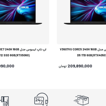
لپ تاپ ایسوس مدل V3607VU CORE5 240H 16GB
لپ تاپ ایسوس مدل 16GB
512 SSD 8GB(RTX5060)
D5 1TB 6GB(RTX4050
990,000
209,890,000
تومان