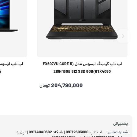
لپ تاپ گیمینگ ایسوس مدل (FX607VU CORE 5
)
210H 16GB 512 SSD 6GB(RTX4050
204,790,000
تومان
پشتیبانی
شماره تماس :
لپ تاپ:09172603060 | شبکه: 09174040692 | اپل و