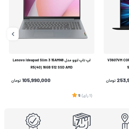
V3607VM CORE7 240H 
لپ تاپ لنوو مدل Lenovo Ideapad Slim 3 15AMN8
R5(40) 16GB 512 SSD AMD
105,990,000
253,
تومان
تومان
(1
رای
)
5