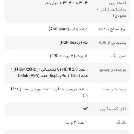
فاصله بین
۰.۳۱۱۴ × ۰.۳۱۱۴ میلی‌متر
پیکسل‌ها (افقی ×
عمودی)
نوع سطح صفحه
ضد بازتاب (Anti-glare)
پشتیبانی از HDR
بله (HDR Ready)
عمق رنگ
۸ بیت (۶ بیت + FRC)
پورت‌های ویدیو
۱ عدد HDMI 2.0 (با پشتیبانی از FHD@120Hz) ۱
عدد DisplayPort 1.2a ۱ عدد D-Sub (VGA)
پورت‌های صدا
۱ عدد خروجی هدفون ۱ عدد ورودی صدا (Line-
in)
قفل کِنسینگتون
بلندگو
۲ عدد ۲ وات