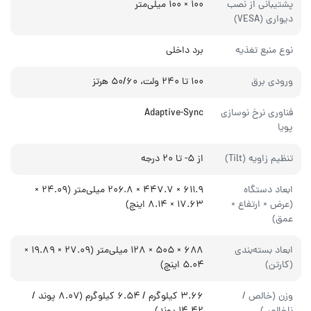
پشتیبانی از نصب
۱۰۰ × ۱۰۰ میلی‌متر
دیواری (VESA)
نوع منبع تغذیه
برد داخلی
ورودی برق
۱۰۰ تا ۲۴۰ ولت، ۵۰/۶۰ هرتز
فناوری نرخ نوسازی
Adaptive-Sync
پویا
تنظیم زاویه (Tilt)
از ۵- تا ۲۰ درجه
ابعاد دستگاه
۶۱۱.۹ × ۴۴۷.۷ × ۲۰۶.۸ میلی‌متر (۲۴.۰۹ ×
(عرض × ارتفاع ×
۱۷.۶۳ × ۸.۱۴ اینچ)
عمق)
ابعاد بسته‌بندی
۶۸۸ × ۵۰۵ × ۱۲۸ میلی‌متر (۲۷.۰۹ × ۱۹.۸۹ ×
(کارتن)
۵.۰۴ اینچ)
وزن (خالص /
۳.۶۶ کیلوگرم / ۶.۵۴ کیلوگرم (۸.۰۷ پوند /