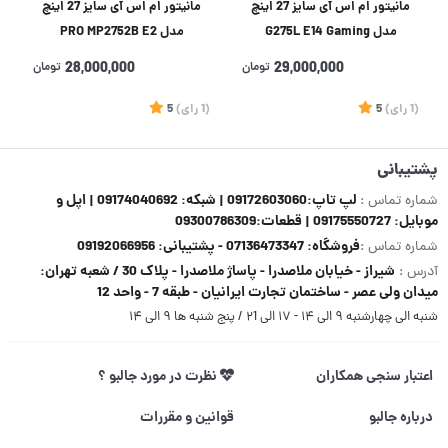
مانیتور ام اس آی سایز 27 اینچ
مانیتور ام اس آی سایز 27 اینچ
مدل G275L E14 Gaming
مدل PRO MP2752B E2
29,000,000
تومان
28,000,000
تومان
(1
رای
)
5
(1
رای
)
5
1
پشتیبانی
لپ تاپ:09172603060 | شبکه: 09174040692 | اپل و
شماره تماس :
موبایل: 09175550727 | قطعات:09300786309
فروشگاه: 07136473347 - پشتیبانی: 09192066956
شماره تماس :
شیراز - خیابان ملاصدرا - پاساژ ملاصدرا - پلاک 30 / شعبه تهران:
آدرس :
میدان ولی عصر - ساختمان تجارت ایرانیان - طبقه 7 - واحد 12
شنبه الی چهارشنبه ۹ الی ۱۴ - ۱۷ الی ۲1 / پنج شنبه ها ۹ الی ۱۴
اعتبار سنجی همکاران
نظرت در مورد جالبو ؟
درباره جالبو
قوانین و مقررات