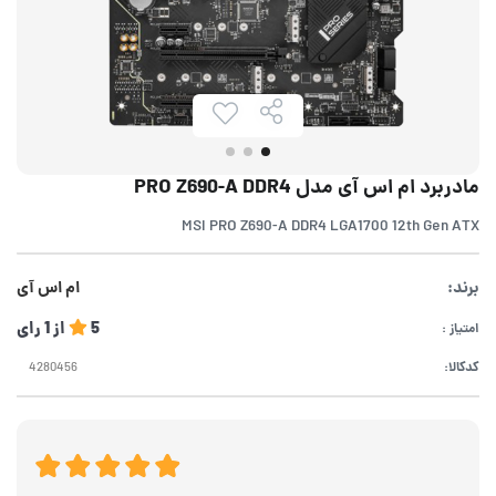
مادربرد ام اس آی مدل PRO Z690-A DDR4
MSI PRO Z690-A DDR4 LGA1700 12th Gen ATX
برند:
ام اس آی
5
از
1
رای
امتیاز :
کدکالا: