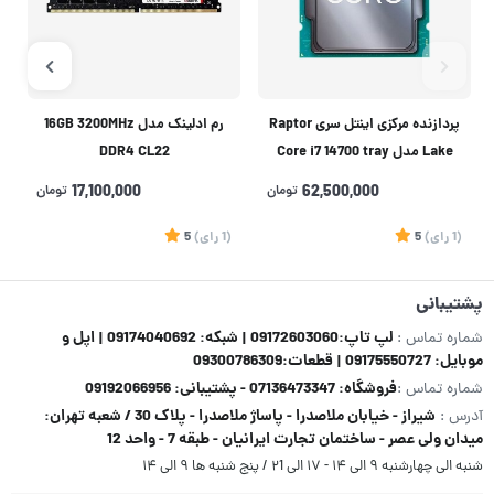
پردازنده مرکزی اینتل سری Raptor
رم ادلینک مدل 16GB 3200MHz
Lake مدل Core i7 14700 tray
DDR4 CL22
فروش به همراه خرید مادربرد
62,500,000
تومان
17,100,000
تومان
(1
رای
)
5
(1
رای
)
5
1
پشتیبانی
لپ تاپ:09172603060 | شبکه: 09174040692 | اپل و
شماره تماس :
موبایل: 09175550727 | قطعات:09300786309
فروشگاه: 07136473347 - پشتیبانی: 09192066956
شماره تماس :
شیراز - خیابان ملاصدرا - پاساژ ملاصدرا - پلاک 30 / شعبه تهران:
آدرس :
میدان ولی عصر - ساختمان تجارت ایرانیان - طبقه 7 - واحد 12
شنبه الی چهارشنبه ۹ الی ۱۴ - ۱۷ الی ۲1 / پنج شنبه ها ۹ الی ۱۴