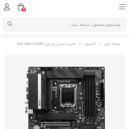
0
صفحه اصلی
کامپیوتر
مادربرد ام اس آی مدل PRO Z690-A DDR4